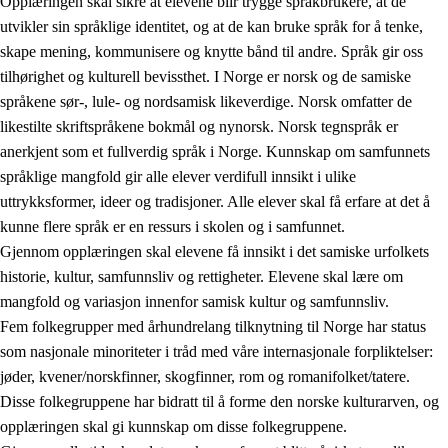
Opplæringen skal sikre at elevene blir trygge språkbrukere, at de
utvikler sin språklige identitet, og at de kan bruke språk for å tenke,
skape mening, kommunisere og knytte bånd til andre. Språk gir oss
tilhørighet og kulturell bevissthet. I Norge er norsk og de samiske
språkene sør-, lule- og nordsamisk likeverdige. Norsk omfatter de
likestilte skriftspråkene bokmål og nynorsk. Norsk tegnspråk er
anerkjent som et fullverdig språk i Norge. Kunnskap om samfunnets
språklige mangfold gir alle elever verdifull innsikt i ulike
uttrykksformer, ideer og tradisjoner. Alle elever skal få erfare at det å
kunne flere språk er en ressurs i skolen og i samfunnet.
Gjennom opplæringen skal elevene få innsikt i det samiske urfolkets
historie, kultur, samfunnsliv og rettigheter. Elevene skal lære om
mangfold og variasjon innenfor samisk kultur og samfunnsliv.
Fem folkegrupper med århundrelang tilknytning til Norge har status
som nasjonale minoriteter i tråd med våre internasjonale forpliktelser:
jøder, kvener/norskfinner, skogfinner, rom og romanifolket/tatere.
Disse folkegruppene har bidratt til å forme den norske kulturarven, og
opplæringen skal gi kunnskap om disse folkegruppene.