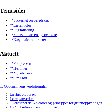
Temasider
Sikkerhet og beredskap
Læremidler
Digitalisering
Samisk i barnehage og skole
Nasjonale minoriteter
Aktuelt
For pressen
Høringer
Nyhetsvarsel
Om Udir
1. Opplæringens verdigrunnlag
Læring og trivsel
Læreplanverket
Overordnet del – verdier og prinsipper for grunnopplæringen
1. Opplæringens verdigrunnlag