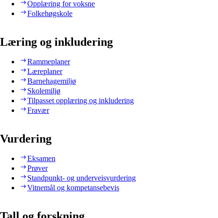
Opplæring for voksne
Folkehøgskole
Læring og inkludering
Rammeplaner
Læreplaner
Barnehagemiljø
Skolemiljø
Tilpasset opplæring og inkludering
Fravær
Vurdering
Eksamen
Prøver
Standpunkt- og underveisvurdering
Vitnemål og kompetansebevis
Tall og forskning