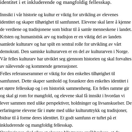
identitet i et inkluderende og mangfoldig fellesskap.
Innsikt i vår historie og kultur er viktig for utvikling av elevenes
identitet og skaper tilhørighet til samfunnet. Elevene skal lære å kjenne
1.
Opplæringens verdigrunnlag
de verdiene og tradisjonene som bidrar til å samle menneskene i landet.
Kristen og humanistisk arv og tradisjon er en viktig del av landets
1.1
Menneskeverdet
samlede kulturarv og har spilt en sentral rolle for utvikling av vårt
1.2
Identitet og kulturelt mangfold
demokrati. Den samiske kulturarven er en del av kulturarven i Norge.
Vår felles kulturarv har utviklet seg gjennom historien og skal forvaltes
1.3
Kritisk tenkning og etisk bevissthet
av nålevende og kommende generasjoner.
1.4
Skaperglede, engasjement og utforskertrang
Felles referanserammer er viktig for den enkeltes tilhørighet til
samfunnet. Dette skaper samhold og forankrer den enkeltes identitet i
1.5
Respekt for naturen og miljøbevissthet
et større fellesskap og i en historisk sammenheng. En felles ramme gir
1.6
Demokrati og medvirkning
og skal gi rom for mangfold, og elevene skal få innsikt i hvordan vi
lever sammen med ulike perspektiver, holdninger og livsanskuelser. De
erfaringene elevene får i møte med ulike kulturuttrykk og tradisjoner,
bidrar til å forme deres identitet. Et godt samfunn er tuftet på et
inkluderende og mangfoldig fellesskap.