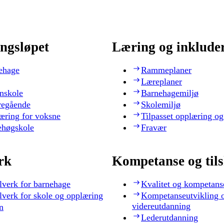
ngsløpet
Læring og inklude
ehage
Rammeplaner
Læreplaner
nskole
Barnehagemiljø
regående
Skolemiljø
æring for voksne
Tilpasset opplæring og
ehøgskole
Fravær
rk
Kompetanse og til
lverk for barnehage
Kvalitet og kompetans
lverk for skole og opplæring
Kompetanseutvikling 
videreutdanning
n
Lederutdanning