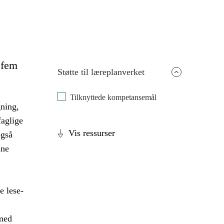
e fem
Støtte til læreplanverket
Tilknyttede kompetansemål
gning,
faglige
Vis ressurser
også
nne
e lese-
 med