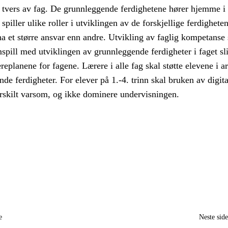
 tvers av fag. De grunnleggende ferdighetene hører hjemme i 
spiller ulike roller i utviklingen av de forskjellige ferdigheten
ha et større ansvar enn andre. Utvikling av faglig kompetanse 
mspill med utviklingen av grunnleggende ferdigheter i faget sl
æreplanene for fagene. Lærere i alle fag skal støtte elevene i a
e ferdigheter. For elever på 1.-4. trinn skal bruken av digita
rskilt varsom, og ikke dominere undervisningen.
e
Neste sid