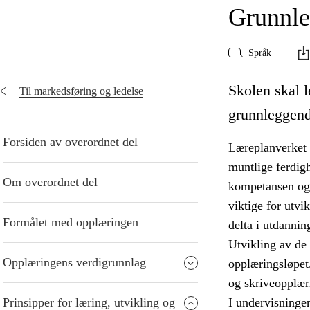
Grunnle
Språk
Skolen skal l
Til markedsføring og ledelse
grunnleggend
Forsiden av overordnet del
Læreplanverket d
muntlige ferdigh
Om overordnet del
kompetansen og 
viktige for utvi
Formålet med opplæringen
delta i utdannin
Utvikling av de
Opplæringens verdigrunnlag
opplæringsløpet
og skriveopplæri
Prinsipper for læring, utvikling og
I undervisninge