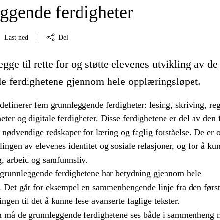
ggende ferdigheter
Last ned
Del
egge til rette for og støtte elevenes utvikling av d
e ferdighetene gjennom hele opplæringsløpet.
efinerer fem grunnleggende ferdigheter: lesing, skriving, re
eter og digitale ferdigheter. Disse ferdighetene er del av den 
nødvendige redskaper for læring og faglig forståelse. De er 
klingen av elevenes identitet og sosiale relasjoner, og for å ku
g, arbeid og samfunnsliv.
 grunnleggende ferdighetene har betydning gjennom hele
. Det går for eksempel en sammenhengende linje fra den først
ngen til det å kunne lese avanserte faglige tekster.
n må de grunnleggende ferdighetene ses både i sammenheng