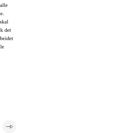
alle
e.
skal
ik det
rbeidet
le
e