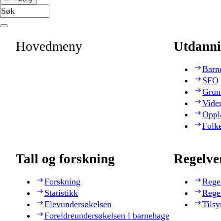
Hovedmeny
Utdanni
Barn
SFO
Grun
Vide
Oppl
Folk
Tall og forskning
Regelve
Forskning
Rege
Statistikk
Rege
Elevundersøkelsen
Tilsy
Foreldreundersøkelsen i barnehage