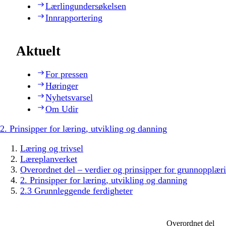
Lærlingundersøkelsen
Innrapportering
Aktuelt
For pressen
Høringer
Nyhetsvarsel
Om Udir
2. Prinsipper for læring, utvikling og danning
Læring og trivsel
Læreplanverket
Overordnet del – verdier og prinsipper for grunnopplær
2. Prinsipper for læring, utvikling og danning
2.3 Grunnleggende ferdigheter
Overordnet del