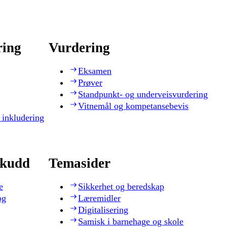
ring
Vurdering
Eksamen
Prøver
Standpunkt- og underveisvurdering
Vitnemål og kompetansebevis
 inkludering
skudd
Temasider
e
Sikkerhet og beredskap
og
Læremidler
Digitalisering
Samisk i barnehage og skole