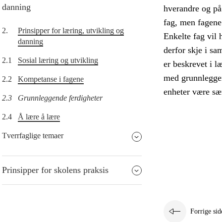
danning
hverandre og på
fag, men fagene 
2.
Prinsipper for læring, utvikling og
Enkelte fag vil 
danning
derfor skje i sa
2.1
Sosial læring og utvikling
er beskrevet i l
med grunnleggend
2.2
Kompetanse i fagene
enheter være sæ
2.3
Grunnleggende ferdigheter
2.4
Å lære å lære
Tverrfaglige temaer
Prinsipper for skolens praksis
Forrige sid