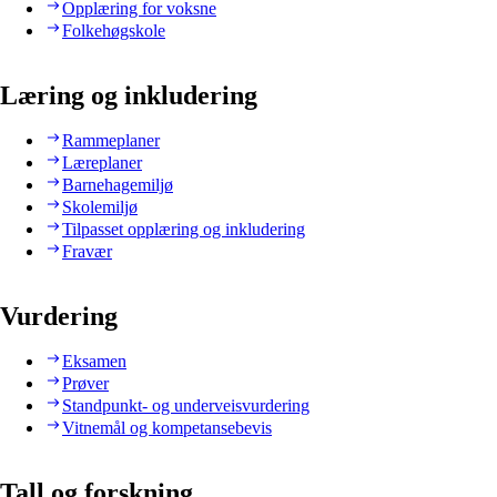
Opplæring for voksne
Folkehøgskole
Læring og inkludering
Rammeplaner
Læreplaner
Barnehagemiljø
Skolemiljø
Tilpasset opplæring og inkludering
Fravær
Vurdering
Eksamen
Prøver
Standpunkt- og underveisvurdering
Vitnemål og kompetansebevis
Tall og forskning