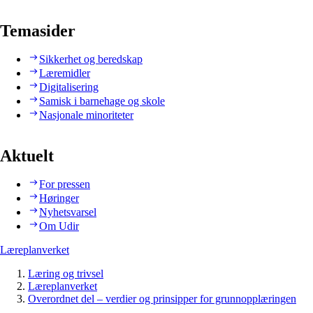
Temasider
Sikkerhet og beredskap
Læremidler
Digitalisering
Samisk i barnehage og skole
Nasjonale minoriteter
Aktuelt
For pressen
Høringer
Nyhetsvarsel
Om Udir
Læreplanverket
Læring og trivsel
Læreplanverket
Overordnet del – verdier og prinsipper for grunnopplæringen