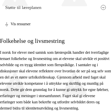
Støtte til læreplanen
Vis ressurser
Fagets relevans og sentrale verdier
Folkehelse og livsmestring
Kjerneelementer
Tverrfaglige temaer
I norsk for elever med samisk som førstespråk handler det tverrfaglige
temaet folkehelse og livsmestring om at elevene skal utvikle et positivt
Grunnleggende ferdigheter
selvbilde og en trygg identitet som flerspråklige. I samtaler og i
diskusjoner skal elevene reflektere over hvordan de ser på seg selv som
en del av et større urfolksfellesskap. Gjennom arbeid med faget skal
elevene utvikle kompetanse i å uttrykke seg skriftlig og muntlig på
norsk. Dette gir dem grunnlag for å kunne gi uttrykk for egne følelser,
erfaringer og meninger i storsamfunnet. Faget skal gi elevene
erfaringer som både kan bekrefte og utfordre selvbildet deres og
dermed bidra til identitetsutvikling og livsmestring.