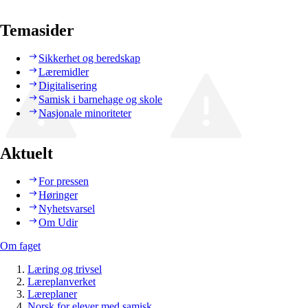
Temasider
Sikkerhet og beredskap
Læremidler
Digitalisering
Samisk i barnehage og skole
Nasjonale minoriteter
Aktuelt
For pressen
Høringer
Nyhetsvarsel
Om Udir
Om faget
Læring og trivsel
Læreplanverket
Læreplaner
Norsk for elever med samisk