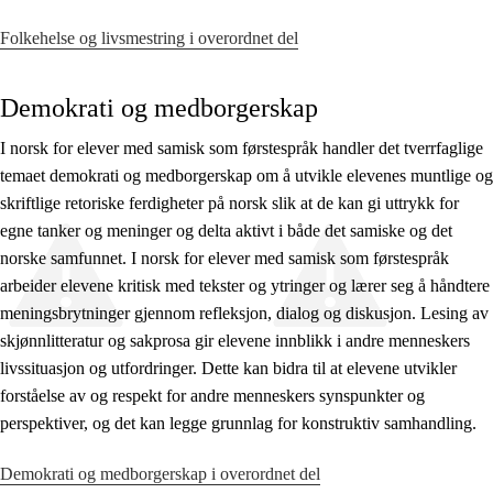
Folkehelse og livsmestring i overordnet del
Demokrati og medborgerskap
I norsk for elever med samisk som førstespråk handler det tverrfaglige
temaet demokrati og medborgerskap om å utvikle elevenes muntlige og
skriftlige retoriske ferdigheter på norsk slik at de kan gi uttrykk for
egne tanker og meninger og delta aktivt i både det samiske og det
norske samfunnet. I norsk for elever med samisk som førstespråk
arbeider elevene kritisk med tekster og ytringer og lærer seg å håndtere
meningsbrytninger gjennom refleksjon, dialog og diskusjon. Lesing av
skjønnlitteratur og sakprosa gir elevene innblikk i andre menneskers
livssituasjon og utfordringer. Dette kan bidra til at elevene utvikler
forståelse av og respekt for andre menneskers synspunkter og
perspektiver, og det kan legge grunnlag for konstruktiv samhandling.
Demokrati og medborgerskap i overordnet del