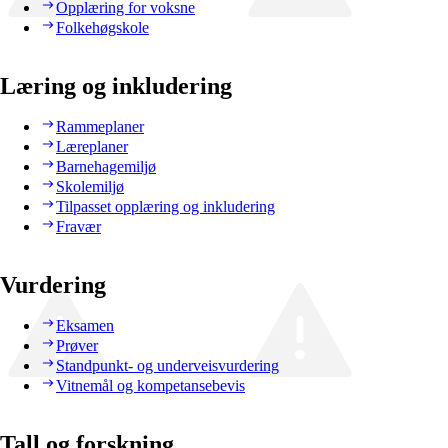
Opplæring for voksne
Folkehøgskole
Læring og inkludering
Rammeplaner
Læreplaner
Barnehagemiljø
Skolemiljø
Tilpasset opplæring og inkludering
Fravær
Vurdering
Eksamen
Prøver
Standpunkt- og underveisvurdering
Vitnemål og kompetansebevis
Tall og forskning