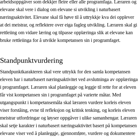
arbeidsoppgåver som dekkjer fleire eller alle programfaga. Læraren og
elevane skal vere i dialog om elevane si utvikling i naturbasert
næringsaktivitet. Elevane skal få høve til å uttrykkje kva dei opplever
at dei meistrar, og reflektere over eiga fagleg utvikling. Læraren skal gi
rettleiing om vidare læring og tilpasse opplæringa slik at elevane kan
bruke rettleiinga for å utvikle kompetansen sin i programfaget.
Standpunktvurdering
Standpunktkarakteren skal vere uttrykk for den samla kompetansen
eleven har i naturbasert næringsaktivitet ved avslutninga av opplæringa
i programfaget. Læraren skal planleggje og leggje til rette for at eleven
får vist kompetansen sin i programfaget på varierte måtar. Med
utgangspunkt i kompetansemåla skal læraren vurdere korleis eleven
viser forståing, evne til refleksjon og kritisk tenking, og korleis eleven
meistrar utfordringar og løyser oppgåver i ulike samanhengar. Læraren
skal setje karakter i naturbasert næringsaktivitet basert på kompetansen
elevane viser ved å planleggje, gjennomføre, vurdere og dokumentere