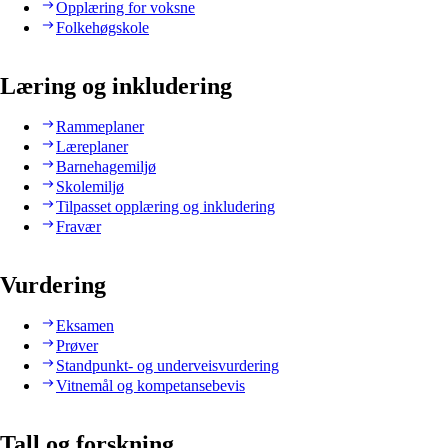
Opplæring for voksne
Folkehøgskole
Læring og inkludering
Rammeplaner
Læreplaner
Barnehagemiljø
Skolemiljø
Tilpasset opplæring og inkludering
Fravær
Vurdering
Eksamen
Prøver
Standpunkt- og underveisvurdering
Vitnemål og kompetansebevis
Tall og forskning