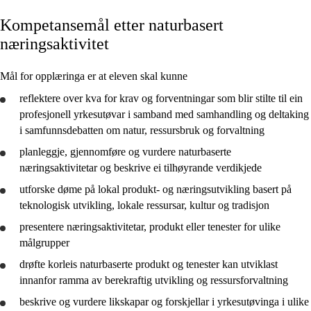
Kompetansemål etter naturbasert
Kjerneelement
næringsaktivitet
Tverrfaglege tema
Mål for opplæringa er at eleven skal kunne
Grunnleggjande ferdigheiter
reflektere
over kva for krav og forventningar som blir stilte til ein
profesjonell yrkesutøvar i samband med samhandling og deltaking
i samfunnsdebatten om natur, ressursbruk og forvaltning
planleggje
,
gjennomføre
og
vurdere
naturbaserte
Naturbasert produksjon og tjenesteyting
næringsaktivitetar og
beskrive
ei tilhøyrande verdikjede
Naturbasert næringsaktivitet
utforske
døme på lokal produkt- og næringsutvikling basert på
teknologisk utvikling, lokale ressursar, kultur og tradisjon
presentere
næringsaktivitetar, produkt eller tenester for ulike
målgrupper
drøfte
korleis naturbaserte produkt og tenester kan utviklast
innanfor ramma av berekraftig utvikling og ressursforvaltning
beskrive
og
vurdere
likskapar og forskjellar i yrkesutøvinga i ulike