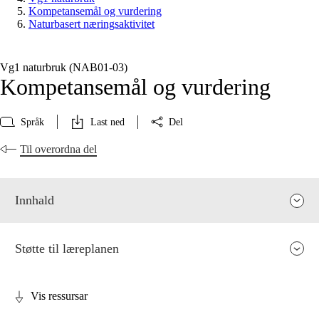
Kompetansemål og vurdering
Naturbasert næringsaktivitet
Vg1 naturbruk (NAB01‑03)
Kompetansemål og vurdering
Språk
Last ned
Del
Til overordna del
Innhald
Støtte til læreplanen
Vis ressursar
Fagrelevans og sentrale verdiar