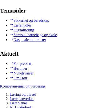
Temasider
Sikkerhet og beredskap
Læremidler
Digitalisering
Samisk i barnehage og skole
Nasjonale minoriteter
Aktuelt
For pressen
Høringer
Nyhetsvarsel
Om Udir
Kompetansemål og vurdering
Læring og trivsel
Læreplanverket
Læreplanar
Vg1 naturbruk