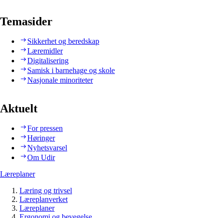
Temasider
Sikkerhet og beredskap
Læremidler
Digitalisering
Samisk i barnehage og skole
Nasjonale minoriteter
Aktuelt
For pressen
Høringer
Nyhetsvarsel
Om Udir
Læreplaner
Læring og trivsel
Læreplanverket
Læreplaner
Ergonomi og bevegelse