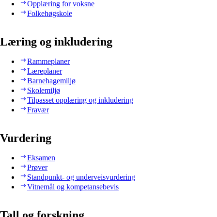
Opplæring for voksne
Folkehøgskole
Læring og inkludering
Rammeplaner
Læreplaner
Barnehagemiljø
Skolemiljø
Tilpasset opplæring og inkludering
Fravær
Vurdering
Eksamen
Prøver
Standpunkt- og underveisvurdering
Vitnemål og kompetansebevis
Tall og forskning