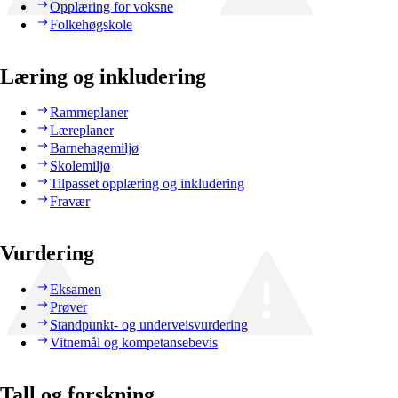
Opplæring for voksne
Folkehøgskole
Læring og inkludering
Rammeplaner
Læreplaner
Barnehagemiljø
Skolemiljø
Tilpasset opplæring og inkludering
Fravær
Vurdering
Eksamen
Prøver
Standpunkt- og underveisvurdering
Vitnemål og kompetansebevis
Tall og forskning