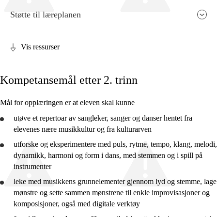
Støtte til læreplanen
Vis ressurser
Fagets relevans og sentrale verdier
Kompetansemål etter 2. trinn
Kjerneelementer
Tverrfaglige temaer
Mål for opplæringen er at eleven skal kunne
Grunnleggende ferdigheter
utøve et repertoar av sangleker, sanger og danser hentet fra
elevenes nære musikkultur og fra kulturarven
utforske
og eksperimentere med puls, rytme, tempo, klang, melodi,
dynamikk, harmoni og form i dans, med stemmen og i spill på
instrumenter
2. trinn
leke med musikkens grunnelementer gjennom lyd og stemme, lage
4. trinn
mønstre og sette sammen mønstrene til enkle improvisasjoner og
komposisjoner, også med digitale verktøy
7. trinn