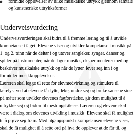
formidle opplevelser av ulike musikalske uttrykk gjennom samtale
10. trinn
og kunstneriske uttrykksformer
Underveisvurdering
Underveisvurderingen skal bidra til å fremme læring og til å utvikle
kompetanse i faget. Elevene viser og utvikler kompetanse i musikk på
1. og 2. trinn når de deltar i og utøver sangleker, synger, danser og
spiller på instrumenter, når de lager musikk, eksperimenterer med og
beskriver musikalske uttrykk og når de lytter, lever seg inn i og
formidler musikkopplevelser.
Læreren skal legge til rette for elevmedvirkning og stimulere til
lærelyst ved at elevene får lytte, leke, undre seg og bruke sansene sine
på måter som utvikler elevenes fagforståelse, gir dem mulighet til å
uttrykke seg og bidrar til mestringsfølelse. Læreren og elevene skal
være i dialog om elevenes utvikling i musikk. Elevene skal få mulighet
til å prøve seg fram. Med utgangspunkt i kompetansen elevene viser,
skal de få mulighet til å sette ord på hva de opplever at de får til, og