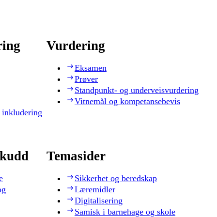
ring
Vurdering
Eksamen
Prøver
Standpunkt- og underveisvurdering
Vitnemål og kompetansebevis
 inkludering
skudd
Temasider
e
Sikkerhet og beredskap
og
Læremidler
Digitalisering
Samisk i barnehage og skole