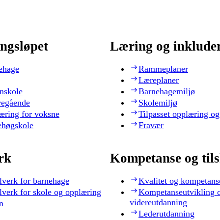
ngsløpet
Læring og inklude
ehage
Rammeplaner
Læreplaner
nskole
Barnehagemiljø
regående
Skolemiljø
æring for voksne
Tilpasset opplæring og
ehøgskole
Fravær
rk
Kompetanse og til
lverk for barnehage
Kvalitet og kompetans
lverk for skole og opplæring
Kompetanseutvikling 
videreutdanning
n
Lederutdanning