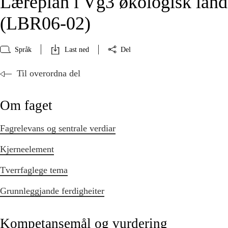
Læreplan i Vg3 økologisk lan
(LBR06‑02)
Språk
Last ned
Del
Til overordna del
Om faget
Fagrelevans og sentrale verdiar
Kjerneelement
Tverrfaglege tema
Grunnleggjande ferdigheiter
Kompetansemål og vurdering