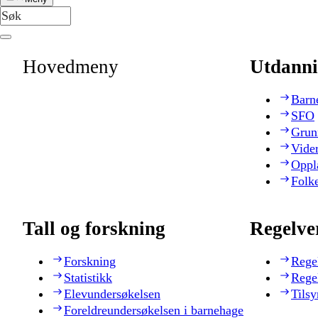
Hovedmeny
Utdanni
Barn
SFO
Grun
Vide
Oppl
Folk
Tall og forskning
Regelve
Forskning
Rege
Statistikk
Rege
Elevundersøkelsen
Tilsy
Foreldreundersøkelsen i barnehage