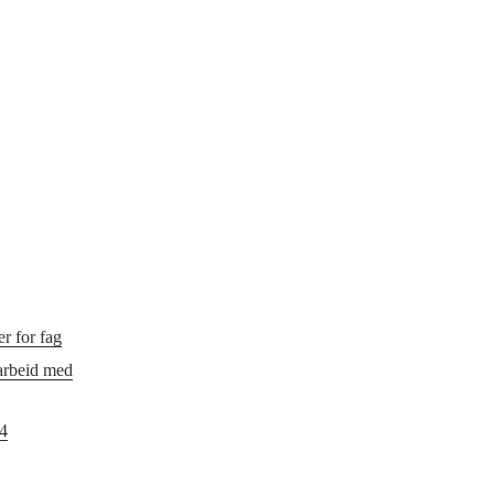
r for fag
 arbeid med
24