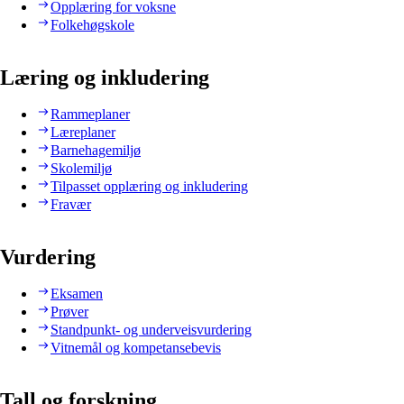
Opplæring for voksne
Folkehøgskole
Læring og inkludering
Rammeplaner
Læreplaner
Barnehagemiljø
Skolemiljø
Tilpasset opplæring og inkludering
Fravær
Vurdering
Eksamen
Prøver
Standpunkt- og underveisvurdering
Vitnemål og kompetansebevis
Tall og forskning