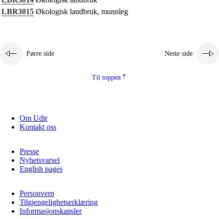
Kjerneelement
LBR3015
Økologisk landbruk, munnleg
Tverrfaglege tema
Grunnleggjande ferdigheiter
Førre side
Neste side
Til toppen
Om Udir
Kontakt oss
Presse
Nyhetsvarsel
English pages
Personvern
Tilgjengelighetserklæring
Informasjonskapsler