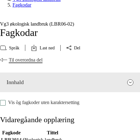
Fagkodar
Vg3 økologisk landbruk (LBR06‑02)
Fagkodar
Språk
Last ned
Del
Til overordna del
Innhald
Vis òg fagkoder uten karaktersetting
Vidaregåande opplæring
Fagkode
Tittel
Fagrelevans og sentrale verdiar
LBR3014
Økologisk landbruk