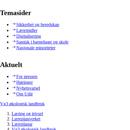
Temasider
Sikkerhet og beredskap
Læremidler
Digitalisering
Samisk i barnehage og skole
Nasjonale minoriteter
Aktuelt
For pressen
Høringer
Nyhetsvarsel
Om Udir
Vg3 økologisk landbruk
Læring og trivsel
Læreplanverket
Læreplanar
Vg3 økologisk landbruk