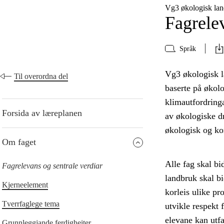
Vg3 økologisk la
Fagrelev
Språk
Vg3 økologisk l
Til overordna del
baserte på økolo
klimautfordringa
Forsida av læreplanen
av økologiske dr
økologisk og kon
Om faget
Alle fag skal bi
Fagrelevans og sentrale verdiar
landbruk skal bi
Kjerneelement
korleis ulike pr
Tverrfaglege tema
utvikle respekt 
elevane kan utf
Grunnleggjande ferdigheiter