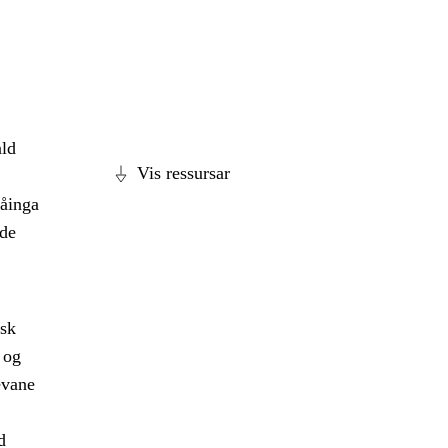
ald
Vis ressursar
tåinga
åde
isk
 og
evane
d