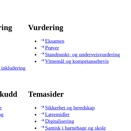
ring
Vurdering
Eksamen
Prøver
Standpunkt- og underveisvurdering
Vitnemål og kompetansebevis
 inkludering
skudd
Temasider
e
Sikkerhet og beredskap
og
Læremidler
Digitalisering
Samisk i barnehage og skole