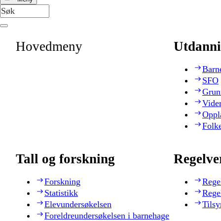
Hovedmeny
Utdanni
Barn
SFO
Grun
Vide
Oppl
Folk
Tall og forskning
Regelve
Forskning
Rege
Statistikk
Rege
Elevundersøkelsen
Tilsy
Foreldreundersøkelsen i barnehage