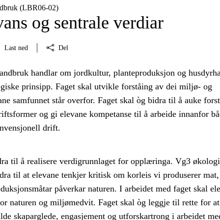
ndbruk (LBR06‑02)
ans og sentrale verdiar
Last ned
Del
andbruk handlar om jordkultur, planteproduksjon og husdyrh
giske prinsipp. Faget skal utvikle forståing av dei miljø- og
ne samfunnet står overfor. Faget skal òg bidra til å auke fors
iftsformer og gi elevane kompetanse til å arbeide innanfor b
vensjonell drift.
dra til å realisere verdigrunnlaget for opplæringa. Vg3 økolog
dra til at elevane tenkjer kritisk om korleis vi produserer mat,
oduksjonsmåtar påverkar naturen. I arbeidet med faget skal el
for naturen og miljømedvit. Faget skal òg leggje til rette for at
alde skaparglede, engasjement og utforskartrong i arbeidet me