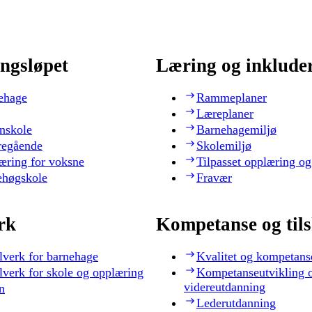
ngsløpet
Læring og inklude
ehage
Rammeplaner
Læreplaner
nskole
Barnehagemiljø
regående
Skolemiljø
æring for voksne
Tilpasset opplæring og
ehøgskole
Fravær
rk
Kompetanse og til
lverk for barnehage
Kvalitet og kompetans
lverk for skole og opplæring
Kompetanseutvikling 
videreutdanning
n
Lederutdanning