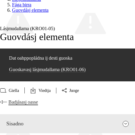
Fága birra
Guovdásj elementa
Lásjmudallama (KRO01‑05)
Guovdásj elementa
Dat oahppopládna ij desti guoska
Guoskavasj lásjmudallama (KRO01‑06)
Giella
Viedtja
Juoge
Badjásasj oasse
Sisadno