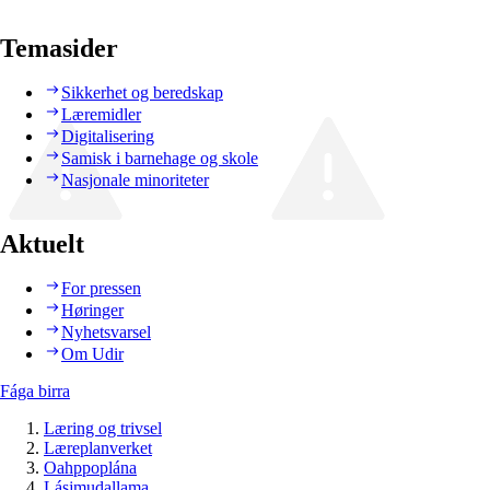
Temasider
Sikkerhet og beredskap
Læremidler
Digitalisering
Samisk i barnehage og skole
Nasjonale minoriteter
Aktuelt
For pressen
Høringer
Nyhetsvarsel
Om Udir
Fága birra
Læring og trivsel
Læreplanverket
Oahppoplána
Lásjmudallama