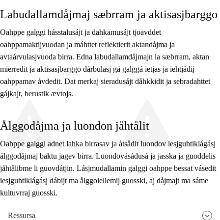
Labudallamdåjmaj sæbrram ja aktisasjbarggo
Oahppe galggi hásstalusájt ja dahkamusájt tjoavddet
oahppamaktijvuodan ja máhttet reflektierit aktandåjma ja
avtaárvulasjvuoda birra. Edna labudallamdåjmajn la sæbrram, aktan
mierredit ja aktisasjbarggo dárbulasj gå galggá ietjas ja iehtjádij
oahppamav åvdedit. Dat merkaj sieradusájt dåhkkidit ja sebradahttet
gájkajt, berustik ævtojs.
Ålggodåjma ja luondon jåhtålit
Oahppe galggi adnet lahka birrasav ja åtsådit luondov iesjguhtiklágásj
ålggodåjmaj baktu jagev birra. Luondovásádusá ja jasska ja guoddelis
jåhtålibme li guovdátjin. Lásjmudallamin galggi oahppe bessat vásedit
iesjguhtiklágásj dábijt ma ålggoiellemij guosski, aj dåjmajt ma sáme
kultuvrraj guosski.
Ressursa