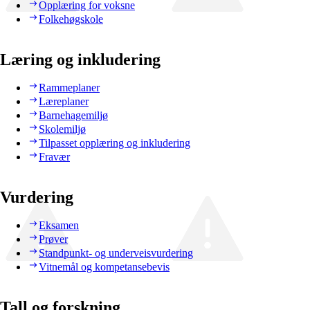
Opplæring for voksne
Folkehøgskole
Læring og inkludering
Rammeplaner
Læreplaner
Barnehagemiljø
Skolemiljø
Tilpasset opplæring og inkludering
Fravær
Vurdering
Eksamen
Prøver
Standpunkt- og underveisvurdering
Vitnemål og kompetansebevis
Tall og forskning