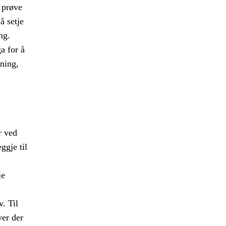
å prøve
å setje
ng.
a for å
ning,
r ved
ggje til
je
v. Til
ver der