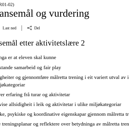
DR01‑02)
nsemål og vurdering
Last ned
Del
mål etter aktivitetslære 2
nga er at eleven skal kunne
ktande samarbeid og fair play
gheiter og
gjennomføre
målretta trening i eit variert utval av i
ljøkategoriar
r erfaring frå turar og aktivitetar
ise allsidigheit i leik og aktivitetar i ulike miljøkategoriar
ke, psykiske og koordinative eigenskapar gjennom målretta t
e
treningsplanar og
reflektere
over betydninga av målretta tre