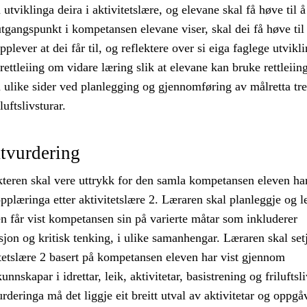
tviklinga deira i aktivitetslære, og elevane skal få høve til 
gangspunkt i kompetansen elevane viser, skal dei få høve til 
plever at dei får til, og reflektere over si eiga faglege utvikli
rettleiing om vidare læring slik at elevane kan bruke rettleiing
 ulike sider ved planlegging og gjennomføring av målretta tre
luftslivsturar.
tvurdering
teren skal vere uttrykk for den samla kompetansen eleven ha
pplæringa etter aktivitetslære 2. Læraren skal planleggje og le
ven får vist kompetansen sin på varierte måtar som inkluderer
ksjon og kritisk tenking, i ulike samanhengar. Læraren skal set
itetslære 2 basert på kompetansen eleven har vist gjennom
unnskapar i idrettar, leik, aktivitetar, basistrening og friluftsli
urderinga må det liggje eit breitt utval av aktivitetar og oppgå