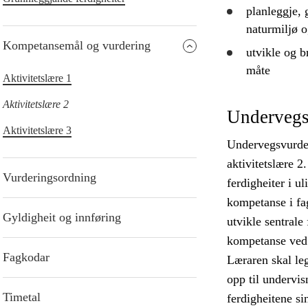
planleggje
,
naturmiljø og
Kompetansemål og vurdering
utvikle
og br
måte
Aktivitetslære 1
Aktivitetslære 2
Undervegs
Aktivitetslære 3
Undervegsvurderi
aktivitetslære 2
Vurderingsordning
ferdigheiter i ul
kompetanse i fag
Gyldigheit og innføring
utvikle sentrale
kompetanse ved å
Fagkodar
Læraren skal leg
opp til undervis
Timetal
ferdigheitene si