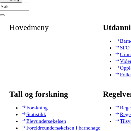
Hovedmeny
Utdanni
Barn
SFO
Grun
Vide
Oppl
Folk
Tall og forskning
Regelve
Forskning
Rege
Statistikk
Rege
Elevundersøkelsen
Tilsy
Foreldreundersøkelsen i barnehage