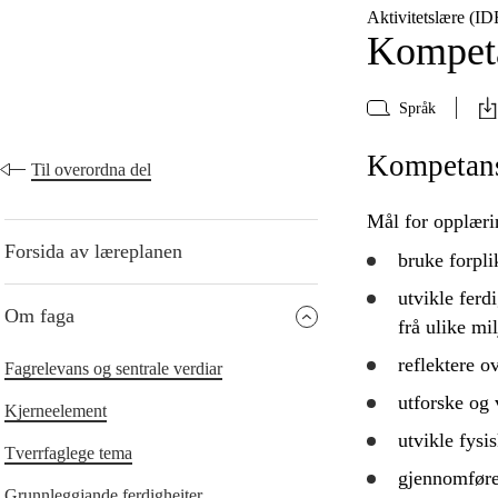
Aktivitetslære (I
Kompeta
Språk
Kompetanse
Til overordna del
Mål for opplæri
Forsida av læreplanen
bruke forpli
utvikle
ferdi
Om faga
frå ulike mi
reflektere
ove
Fagrelevans og sentrale verdiar
utforske
og v
Kjerneelement
utvikle
fysis
Tverrfaglege tema
gjennomfør
Grunnleggjande ferdigheiter