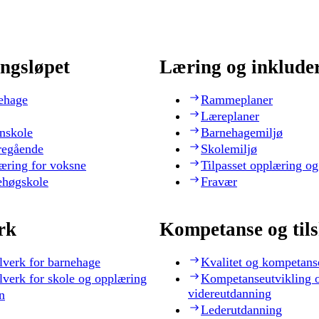
ngsløpet
Læring og inklude
ehage
Rammeplaner
Læreplaner
nskole
Barnehagemiljø
regående
Skolemiljø
æring for voksne
Tilpasset opplæring og
ehøgskole
Fravær
rk
Kompetanse og til
lverk for barnehage
Kvalitet og kompetans
lverk for skole og opplæring
Kompetanseutvikling 
videreutdanning
n
Lederutdanning