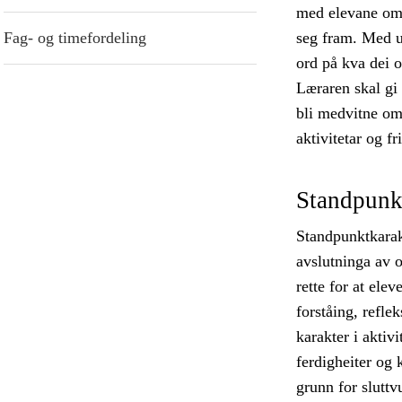
med elevane om u
Fag- og timefordeling
seg fram. Med ut
ord på kva dei op
Læraren skal gi 
bli medvitne om
aktivitetar og fri
Standpunk
Standpunktkarak
avslutninga av o
rette for at ele
forståing, refle
karakter i aktiv
ferdigheiter og k
grunn for sluttv