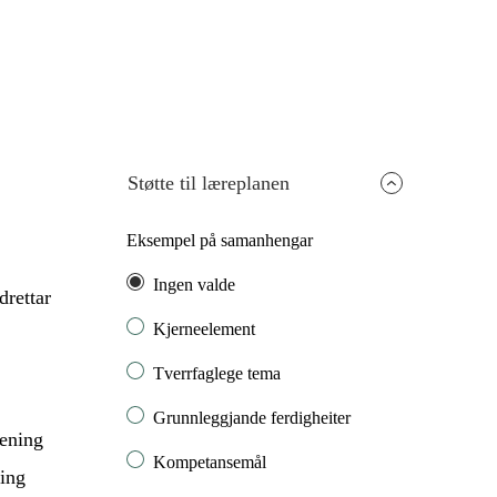
Støtte til læreplanen
Eksempel på samanhengar
Ingen valde
drettar
Kjerneelement
Tverrfaglege tema
Grunnleggjande ferdigheiter
rening
Kompetansemål
ning