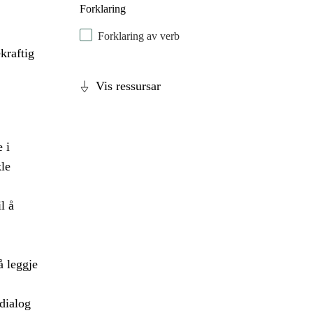
Forklaring
Forklaring av verb
kraftig
Vis ressursar
 i
kle
l å
å leggje
 dialog