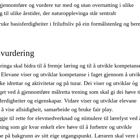
gjennomføre
og
vurdere
tur med og utan overnatting i ulike
 til ulike årstider, der naturopplevinga står sentralt
uke basisferdigheiter i friluftsliv på ein formålstenleg og bere
vurdering
nga skal bidra til å fremje læring og til å utvikle kompetanse
. Elevane viser og utviklar kompetanse i faget gjennom å utvi
ike idrettar og aktivitetar og på turar. Dei viser og utviklar òg
et ved å gjennomføre målretta trening som skal gi dei høve ti
 ferdigheiter og eigenskapar. Vidare viser og utviklar elevane
 vise allsidigheit, samarbeide og bruke fair play.
gje til rette for elevmedverknad og stimulere til lærelyst ved 
ning som gir kvar enkelt elev høve til å forbetre og utvikle
ne på bakgrunn av sitt eige utgangspunkt. Læraren skal vere i