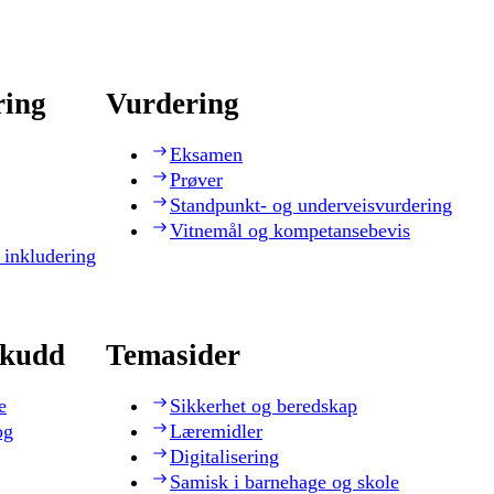
ring
Vurdering
Eksamen
Prøver
Standpunkt- og underveisvurdering
Vitnemål og kompetansebevis
 inkludering
skudd
Temasider
e
Sikkerhet og beredskap
og
Læremidler
Digitalisering
Samisk i barnehage og skole