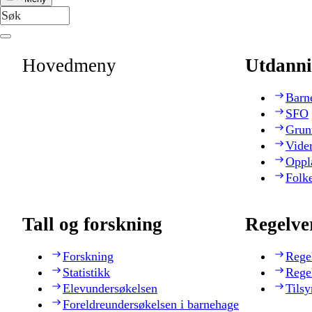
Hovedmeny
Utdanni
Barn
SFO
Grun
Vide
Oppl
Folk
Tall og forskning
Regelve
Forskning
Rege
Statistikk
Rege
Elevundersøkelsen
Tilsy
Foreldreundersøkelsen i barnehage