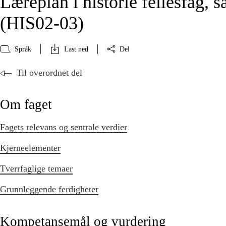
Læreplan i historie fellesfag, 
(HIS02‑03)
Språk
Last ned
Del
Til overordnet del
Om faget
Fagets relevans og sentrale verdier
Kjerneelementer
Tverrfaglige temaer
Grunnleggende ferdigheter
Kompetansemål og vurdering