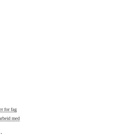
r for fag
 arbeid med