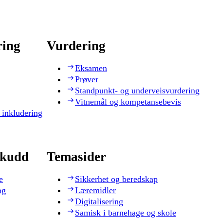
ring
Vurdering
Eksamen
Prøver
Standpunkt- og underveisvurdering
Vitnemål og kompetansebevis
 inkludering
skudd
Temasider
e
Sikkerhet og beredskap
og
Læremidler
Digitalisering
Samisk i barnehage og skole