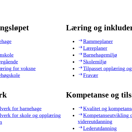
ngsløpet
Læring og inklude
ehage
Rammeplaner
Læreplaner
nskole
Barnehagemiljø
regående
Skolemiljø
æring for voksne
Tilpasset opplæring og
ehøgskole
Fravær
rk
Kompetanse og til
lverk for barnehage
Kvalitet og kompetans
lverk for skole og opplæring
Kompetanseutvikling 
videreutdanning
n
Lederutdanning