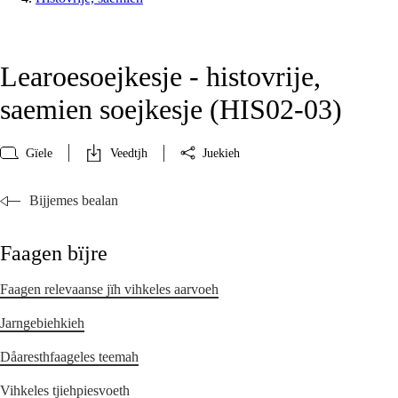
Learoesoejkesje - histovrije,
saemien soejkesje (HIS02‑03)
Gïele
Veedtjh
Juekieh
Bijjemes bealan
Faagen bïjre
Faagen relevaanse jïh vihkeles aarvoeh
Jarngebiehkieh
Dåaresthfaageles teemah
Vihkeles tjiehpiesvoeth