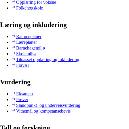
Opplæring for voksne
Folkehøgskole
Læring og inkludering
Rammeplaner
Læreplaner
Barnehagemiljø
Skolemiljø
Tilpasset opplæring og inkludering
Fravær
Vurdering
Eksamen
Prøver
Standpunkt- og underveisvurdering
Vitnemål og kompetansebevis
Tall og forskning