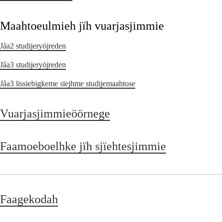
Maahtoeulmieh jïh vuarjasjimmie
Jåa2 studijeryöjreden
Jåa3 studijeryöjreden
Jåa3 lissiebigkeme sïejhme studijemaahtose
Vuarjasjimmieöörnege
Faamoeboelhke jïh sjïehtesjimmie
Faagekodah