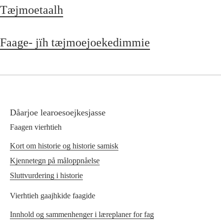
Tæjmoetaalh
Faage- jïh tæjmoejoekedimmie
Dåarjoe learoesoejkesjasse
Faagen vierhtieh
Kort om historie og historie samisk
Kjennetegn på måloppnåelse
Sluttvurdering i historie
Vierhtieh gaajhkide faagide
Innhold og sammenhenger i læreplaner for fag