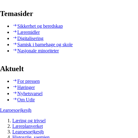
Temasider
Sikkerhet og beredskap
Læremidler
Digitalisering
Samisk i barnehage og skole
Nasjonale minoriteter
Aktuelt
For pressen
Høringer
Nyhetsvarsel
Om Udir
Learoesoejkesjh
Læring og trivsel
Læreplanverket
Learoesoejkesjh
Histovrije, saemien