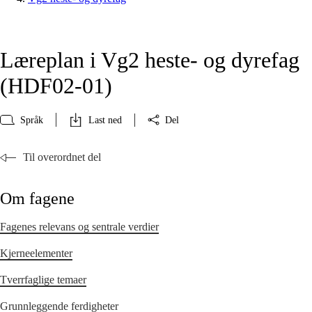
Læreplan i Vg2 heste- og dyrefag
(HDF02‑01)
Språk
Last ned
Del
Til overordnet del
Om fagene
Fagenes relevans og sentrale verdier
Kjerneelementer
Tverrfaglige temaer
Grunnleggende ferdigheter