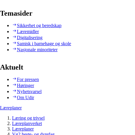
Temasider
Sikkerhet og beredskap
Læremidler
Digitalisering
Samisk i barnehage og skole
Nasjonale minoriteter
Aktuelt
For pressen
Høringer
Nyhetsvarsel
Om Udir
Læreplaner
Læring og trivsel
Læreplanverket
Læreplaner
Vg2 heste- og dyrefag