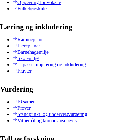
Opplæring for voksne
Folkehøgskole
Læring og inkludering
Rammeplaner
Læreplaner
Barnehagemiljø
Skolemiljø
Tilpasset opplæring og inkludering
Fravær
Vurdering
Eksamen
Prøver
Standpunkt- og underveisvurdering
Vitnemål og kompetansebevis
Tall og forskning