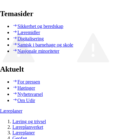
Temasider
Sikkerhet og beredskap
Læremidler
Digitalisering
Samisk i barnehage og skole
Nasjonale minoriteter
Aktuelt
For pressen
Høringer
Nyhetsvarsel
Om Udir
Læreplaner
Læring og trivsel
Læreplanverket
Læreplaner
Geofag