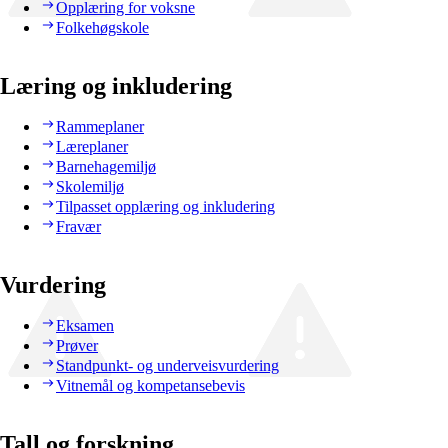
Opplæring for voksne
Folkehøgskole
Læring og inkludering
Rammeplaner
Læreplaner
Barnehagemiljø
Skolemiljø
Tilpasset opplæring og inkludering
Fravær
Vurdering
Eksamen
Prøver
Standpunkt- og underveisvurdering
Vitnemål og kompetansebevis
Tall og forskning