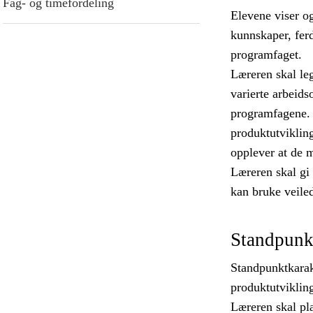
Fag- og timefordeling
Elevene viser o
kunnskaper, ferd
programfaget.
Læreren skal leg
varierte arbeids
programfagene. 
produktutvikling
opplever at de m
Læreren skal gi 
kan bruke veile
Standpunk
Standpunktkarak
produktutviklin
Læreren skal pla