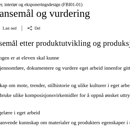
er, interiør og eksponeringsdesign (FBI01‑01)
nsemål og vurdering
Last ned
Del
emål etter produktutvikling og produks
ngen er at eleven skal kunne
jennomføre
,
dokumentere
og
vurdere
eget arbeid innenfor git
ap om mote, trender, stilhistorie og ulike kulturer i eget arbe
bruke
ulike komposisjonsvirkemidler for å oppnå ønsket uttry
elære i eget arbeid
anvende
kunnskap om materialer og produkters egenskaper i 