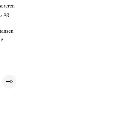
læreren
g, og
tansen
ig
e