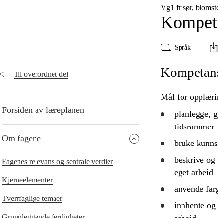
Vg1 frisør, blomst
Kompeta
Språk
Kompetans
Til overordnet del
Mål for opplæri
Forsiden av læreplanen
planlegge
,
g
tidsrammer
Om fagene
bruke
kunnsk
beskrive
og
Fagenes relevans og sentrale verdier
eget arbeid
Kjerneelementer
anvende
farg
Tverrfaglige temaer
innhente og
Grunnleggende ferdigheter