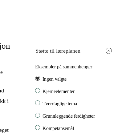
jon
Støtte til læreplanen
Eksempler på sammenhenger
te
Ingen valgte
id
Kjerneelementer
kk i
Tverrfaglige tema
Grunnleggende ferdigheter
Kompetansemål
eget