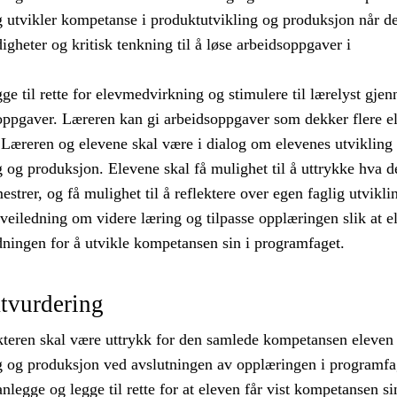
g utvikler kompetanse i produktutvikling og produksjon når d
igheter og kritisk tenkning til å løse arbeidsoppgaver i
ge til rette for elevmedvirkning og stimulere til lærelyst gje
oppgaver. Læreren kan gi arbeidsoppgaver som dekker flere ell
Læreren og elevene skal være i dialog om elevenes utvikling 
 og produksjon. Elevene skal få mulighet til å uttrykke hva d
estrer, og få mulighet til å reflektere over egen faglig utvikli
veiledning om videre læring og tilpasse opplæringen slik at e
dningen for å utvikle kompetansen sin i programfaget.
tvurdering
teren skal være uttrykk for den samlede kompetansen eleven 
g og produksjon ved avslutningen av opplæringen i programfa
nlegge og legge til rette for at eleven får vist kompetansen si