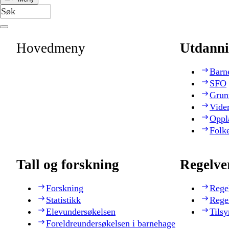
Hovedmeny
Utdanni
Barn
SFO
Grun
Vide
Oppl
Folk
Tall og forskning
Regelve
Forskning
Rege
Statistikk
Rege
Elevundersøkelsen
Tilsy
Foreldreundersøkelsen i barnehage