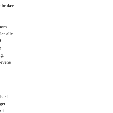
e bruker
nnom
er alle
i
e
ng.
levene
har i
get.
n i