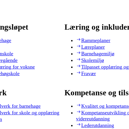
ngsløpet
Læring og inklude
ehage
Rammeplaner
Læreplaner
nskole
Barnehagemiljø
regående
Skolemiljø
æring for voksne
Tilpasset opplæring og
ehøgskole
Fravær
rk
Kompetanse og til
lverk for barnehage
Kvalitet og kompetans
lverk for skole og opplæring
Kompetanseutvikling 
videreutdanning
n
Lederutdanning