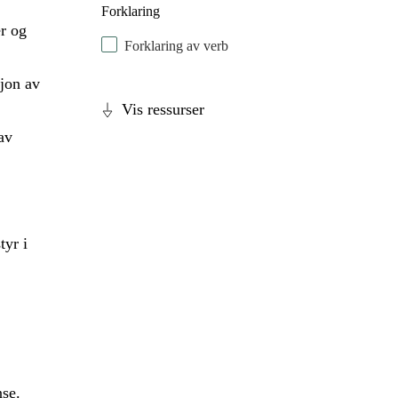
Forklaring
r og
Forklaring av verb
sjon av
Vis ressurser
av
tyr i
nse.