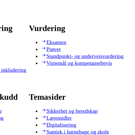
ring
Vurdering
Eksamen
Prøver
Standpunkt- og underveisvurdering
Vitnemål og kompetansebevis
 inkludering
skudd
Temasider
e
Sikkerhet og beredskap
og
Læremidler
Digitalisering
Samisk i barnehage og skole