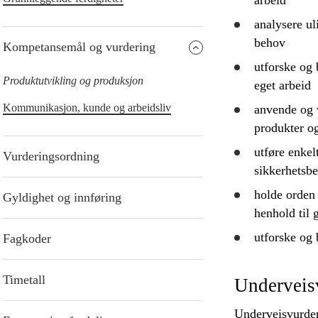
arbeid
analysere
ul
behov
Kompetansemål og vurdering
utforske
og
Produktutvikling og produksjon
eget arbeid
Kommunikasjon, kunde og arbeidsliv
anvende
og v
produkter og
utføre enkel
Vurderingsordning
sikkerhetsb
holde orden 
Gyldighet og innføring
henhold til 
utforske
og
Fagkoder
Timetall
Underveis
Underveisvurderi