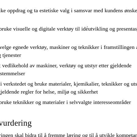
ike oppdrag og ta estetiske valg i samsvar med kundens ønske
bruke
visuelle og digitale verktøy til idéutvikling og presenta
elge egnede verktøy, maskiner og teknikker i framstillingen 
 tjenester
t vedlikehold av maskiner, verktøy og utstyr etter gjeldende
estemmelser
i verkstedet og
bruke
materialer, kjemikalier, teknikker og uts
gjeldende regler for helse, miljø og sikkerhet
bruke
teknikker og materialer i selvvalgte interesseområder
vurdering
ngen skal bidra til å fremme læring og til å utvikle kompeta