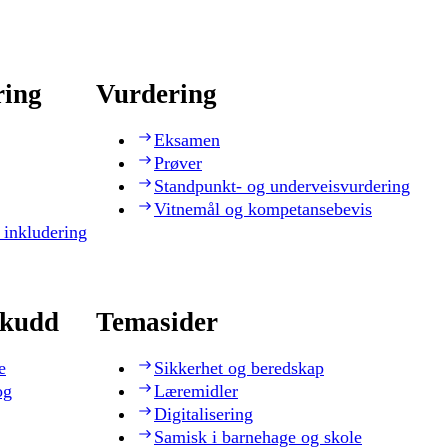
ring
Vurdering
Eksamen
Prøver
Standpunkt- og underveisvurdering
Vitnemål og kompetansebevis
 inkludering
skudd
Temasider
e
Sikkerhet og beredskap
og
Læremidler
Digitalisering
Samisk i barnehage og skole