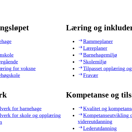
ngsløpet
Læring og inklude
ehage
Rammeplaner
Læreplaner
nskole
Barnehagemiljø
regående
Skolemiljø
æring for voksne
Tilpasset opplæring og
ehøgskole
Fravær
rk
Kompetanse og til
lverk for barnehage
Kvalitet og kompetans
lverk for skole og opplæring
Kompetanseutvikling 
videreutdanning
n
Lederutdanning