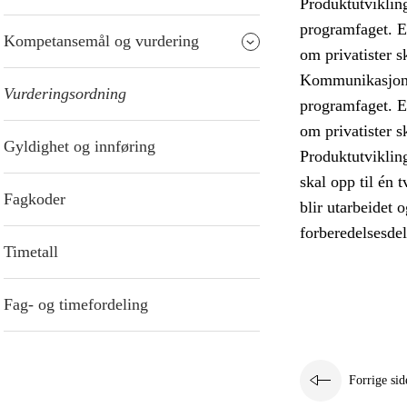
Produktutvikling
programfaget. E
Kompetansemål og vurdering
om privatister s
Kommunikasjon, k
Vurderingsordning
programfaget. E
om privatister s
Gyldighet og innføring
Produktutviklin
skal opp til én 
Fagkoder
blir utarbeidet 
forberedelsesdel
Timetall
Fag- og timefordeling
Forrige sid