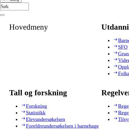
Hovedmeny
Utdanni
Barn
SFO
Grun
Vide
Oppl
Folk
Tall og forskning
Regelve
Forskning
Rege
Statistikk
Rege
Elevundersøkelsen
Tilsy
Foreldreundersøkelsen i barnehage