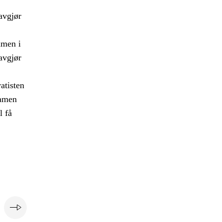
avgjør
amen i
avgjør
atisten
samen
l få
e