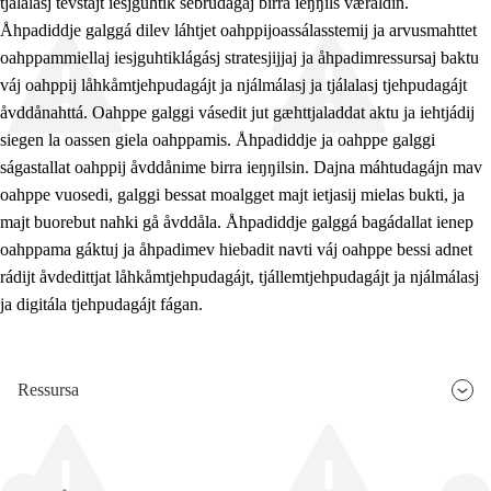
tjálalasj tevstajt iesjguhtik sebrudagáj birra ieŋŋils væráldin.
Åhpadiddje galggá dilev láhtjet oahppijoassálasstemij ja arvusmahttet
oahppammiellaj iesjguhtiklágásj stratesjijjaj ja åhpadimressursaj baktu
váj oahppij låhkåmtjehpudagájt ja njálmálasj ja tjálalasj tjehpudagájt
åvddånahttá. Oahppe galggi vásedit jut gæhttjaladdat aktu ja iehtjádij
siegen la oassen giela oahppamis. Åhpadiddje ja oahppe galggi
ságastallat oahppij åvddånime birra ieŋŋilsin. Dajna máhtudagájn mav
oahppe vuosedi, galggi bessat moalgget majt ietjasij mielas bukti, ja
majt buorebut nahki gå åvddåla. Åhpadiddje galggá bagádallat ienep
oahppama gáktuj ja åhpadimev hiebadit navti váj oahppe bessi adnet
rádijt åvdedittjat låhkåmtjehpudagájt, tjállemtjehpudagájt ja njálmálasj
ja digitála tjehpudagájt fágan.
Ressursa