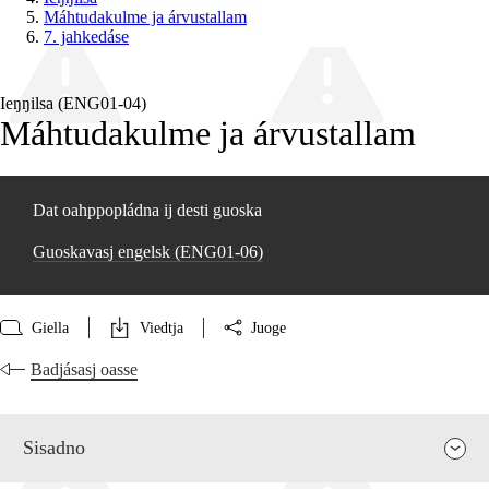
Máhtudakulme ja árvustallam
7. jahkedáse
Ieŋŋilsa (ENG01‑04)
Máhtudakulme ja árvustallam
Dat oahppopládna ij desti guoska
Guoskavasj engelsk (ENG01‑06)
Giella
Viedtja
Juoge
Badjásasj oasse
Sisadno