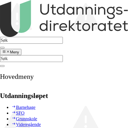
Meny
Hovedmeny
Utdanningsløpet
Barnehage
SFO
Grunnskole
Videregående