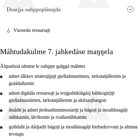
Doarjja oahppoplánajda
Vuoseda ressursajt
Fága relevánssa ja guovdásj árvo
Máhtudakulme 7. jahkedáse maŋŋela
Guovdásj elementa
Fágajgasskasasj tiemá
Åhpadusá ulmme le oahppe galggá máhttet
Vuodotjehpudagá
adnet
álkkes stratesjijjajt giellaåmastimen, tækstatjállemin ja
guládallamin
adnet
digitála ressursajt ja iesjguhtiklágásj báhkogirjijt
giellaåmastimen, tækstatjállemin ja aktisasjbargon
åtsådit
ja
adnet
jiednadimminsstarijt ja bágojt ja moallánagájt
2. jahkedáse
ståhkamin, lávllomin ja roallaståhkamin
4. jahkedáse
gulldalit
ja
dádjadit
bágojt ja moallánagájt hiebaduvvam ja almma
tevstajn
7. jahkedáse