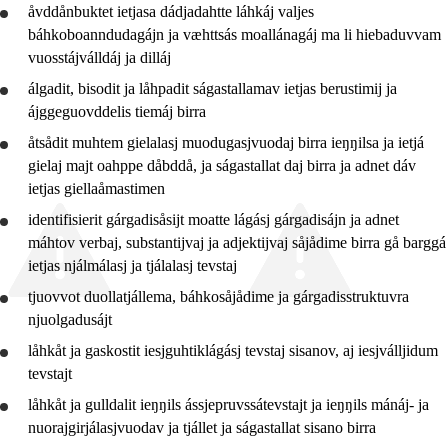
åvddånbuktet ietjasa dádjadahtte láhkáj valjes
10. jahkedáse
báhkoboanndudagájn ja væhttsás moallánagáj ma li hiebaduvvam
vuosstájválldáj ja dilláj
Jo1 YF
álgadit, bisodit ja låhpadit ságastallamav ietjas berustimij ja
Jo1 SF
ájggeguovddelis tiemáj birra
åtsådit
muhtem gielalasj muodugasjvuodaj birra ieŋŋilsa ja ietjá
gielaj majt oahppe dåbddå, ja ságastallat daj birra ja
adnet
dáv
ietjas giellaåmastimen
identifisierit gárgadisåsijt moatte lágásj gárgadisájn ja
adnet
máhtov verbaj, substantijvaj ja adjektijvaj såjådime birra gå barggá
ietjas njálmálasj ja tjálalasj tevstaj
tjuovvot duollatjállema, báhkosåjådime ja gárgadisstruktuvra
njuolgadusájt
låhkåt ja gaskostit iesjguhtiklágásj tevstaj sisanov, aj iesjválljidum
tevstajt
låhkåt ja
gulldalit
ieŋŋils ássjepruvssátevstajt ja ieŋŋils mánáj- ja
nuorajgirjálasjvuodav ja tjállet ja ságastallat sisano birra