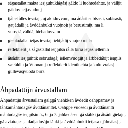
ságastallat makta iesjguhtiklágásj gáldo li luohtedahtte, ja válljit
gáldov ietjas adnuj
tjállet ålles tevstajt, aj aktiduvvam, ma ådåsit subtsasti, subtsasti,
gatjádalli ja åvddånbukti vuojnojt ja berustimijt, ma li
vuosstájválldáj hiebaduvvam
giehtadallat ietjas tevstajt iehtjádij vuojno milta
reflektierit
ja ságastallat ieŋŋilsa rålla birra ietjas iellemin
åtsådit
iesjguhtik sebrudagáj iellemvuogijt ja árbbedábijt ieŋŋils
væráldin ja Vuonan ja
reflektierit
identitiehta ja kultuvralasj
gullevasjvuoda birra
Åhpadattijn árvustallam
Åhpadattijn árvustallam galggá viehkken åvdedit oahppamav ja
fáhkamáhtudagáv åvddånahttet. Oahppe vuosedi ja åvddånahtti
máhtudagáv ieŋŋilsin 5., 6. ja 7. jahkedásen gå ståhki ja åtsådi gielajn,
gå avtatrajes ja dádjadusájn låhki ja åvddånbukti ietjasa njálmálasj ja