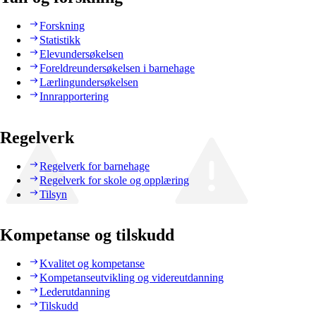
Forskning
Statistikk
Elevundersøkelsen
Foreldreundersøkelsen i barnehage
Lærlingundersøkelsen
Innrapportering
Regelverk
Regelverk for barnehage
Regelverk for skole og opplæring
Tilsyn
Kompetanse og tilskudd
Kvalitet og kompetanse
Kompetanseutvikling og videreutdanning
Lederutdanning
Tilskudd