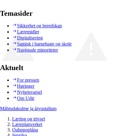
Temasider
Sikkerhet og beredskap
Læremidler
Digitalisering
Samisk i barnehage og skole
Nasjonale minoriteter
Aktuelt
For pressen
Høringer
Nyhetsvarsel
Om Udir
Máhtudakulme ja árvustallam
Læring og trivsel
Læreplanverket
Oahppoplána
Ieŋŋilsa