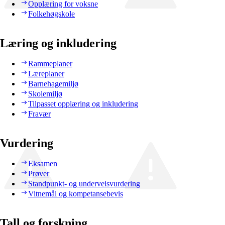
Opplæring for voksne
Folkehøgskole
Læring og inkludering
Rammeplaner
Læreplaner
Barnehagemiljø
Skolemiljø
Tilpasset opplæring og inkludering
Fravær
Vurdering
Eksamen
Prøver
Standpunkt- og underveisvurdering
Vitnemål og kompetansebevis
Tall og forskning