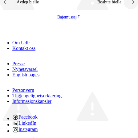
Åvdep bielle
Boahtte bielle
Bajemussaj
Om Udir
Kontakt oss
Presse
Nyhetsvarsel
English pages
Personvern
Tilgjengelighetserklæring
Informasjonskapsler
Facebook
LinkedIn
Instagram