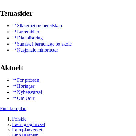
Temasider
Sikkerhet og beredskap
Læremidler
Digitalisering
Samisk i barnehage og skole
Nasjonale minoriteter
Aktuelt
For pressen
Høringer
Nyhetsvarsel
Om Udir
Finn læreplan
Forside
Læring og trivsel
Læreplanverket
Finn læreplan