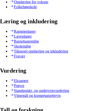
Opplæring for voksne
Folkehøgskole
Læring og inkludering
Rammeplaner
Læreplaner
Barnehagemiljø
Skolemiljø
Tilpasset opplæring og inkludering
Fravær
Vurdering
Eksamen
Prøver
Standpunkt- og underveisvurdering
Vitnemål og kompetansebevis
Tall og forskning