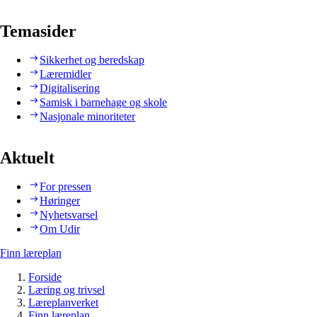
Temasider
Sikkerhet og beredskap
Læremidler
Digitalisering
Samisk i barnehage og skole
Nasjonale minoriteter
Aktuelt
For pressen
Høringer
Nyhetsvarsel
Om Udir
Finn læreplan
Forside
Læring og trivsel
Læreplanverket
Finn læreplan