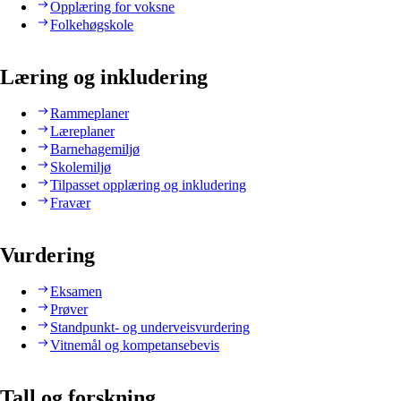
Opplæring for voksne
Folkehøgskole
Læring og inkludering
Rammeplaner
Læreplaner
Barnehagemiljø
Skolemiljø
Tilpasset opplæring og inkludering
Fravær
Vurdering
Eksamen
Prøver
Standpunkt- og underveisvurdering
Vitnemål og kompetansebevis
Tall og forskning