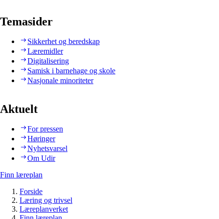
Temasider
Sikkerhet og beredskap
Læremidler
Digitalisering
Samisk i barnehage og skole
Nasjonale minoriteter
Aktuelt
For pressen
Høringer
Nyhetsvarsel
Om Udir
Finn læreplan
Forside
Læring og trivsel
Læreplanverket
Finn læreplan