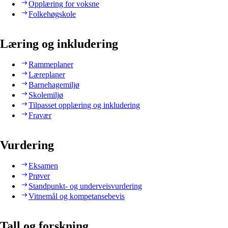
Opplæring for voksne
Folkehøgskole
Læring og inkludering
Rammeplaner
Læreplaner
Barnehagemiljø
Skolemiljø
Tilpasset opplæring og inkludering
Fravær
Vurdering
Eksamen
Prøver
Standpunkt- og underveisvurdering
Vitnemål og kompetansebevis
Tall og forskning