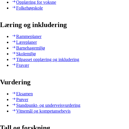
Opplæring for voksne
Folkehøgskole
Læring og inkludering
Rammeplaner
Læreplaner
Barnehagemiljø
Skolemiljø
Tilpasset opplæring og inkludering
Fravær
Vurdering
Eksamen
Prøver
Standpunkt- og underveisvurdering
Vitnemål og kompetansebevis
Tall og forskning