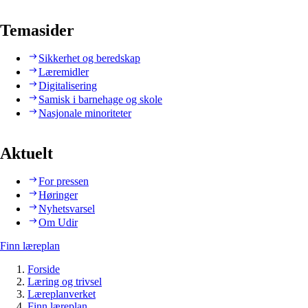
Temasider
Sikkerhet og beredskap
Læremidler
Digitalisering
Samisk i barnehage og skole
Nasjonale minoriteter
Aktuelt
For pressen
Høringer
Nyhetsvarsel
Om Udir
Finn læreplan
Forside
Læring og trivsel
Læreplanverket
Finn læreplan