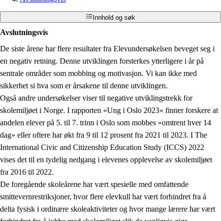
Innhold og søk
Avslutningsvis
De siste årene har flere resultater fra Elevundersøkelsen beveget seg i
en negativ retning. Denne utviklingen forsterkes ytterligere i år på
sentrale områder som mobbing og motivasjon. Vi kan ikke med
sikkerhet si hva som er årsakene til denne utviklingen.
Også andre undersøkelser viser til negative utviklingstrekk for
skolemiljøet i Norge. I rapporten «Ung i Oslo 2023» finner forskere at
andelen elever på 5. til 7. trinn i Oslo som mobbes «omtrent hver 14
dag» eller oftere har økt fra 9 til 12 prosent fra 2021 til 2023. I The
International Civic and Citizenship Education Study (ICCS) 2022
vises det til en tydelig nedgang i elevenes opplevelse av skolemiljøet
fra 2016 til 2022.
De foregående skoleårene har vært spesielle med omfattende
smittevernrestriksjoner, hvor flere elevkull har vært forhindret fra å
delta fysisk i ordinære skoleaktiviteter og hvor mange lærere har vært