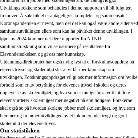
forhindret fra å jobbe med skolemiljøet slik de vanligvis gjør.
Utviklingstrekkene som behandles i denne rapporten vil bli fulgt tett
fremover. Årsaksbildet er antageligvis komplekst og sammensatt.
Koronapandemien er nevnt, men det det kan også være andre sider ved
samfunnsutviklingen ellers som kan ha påvirket denne utviklingen. I
løpet av 2024 kommer det flere rapporter fra NTNU
samfunnsforskning som vil se nærmere på resultatene fra
Elevundersøkelsen og gi oss mer kunnskap.
Utdanningsdirektoratet har også nylig lyst ut et forskningsoppdrag på
elevers trivsel og skolemiljø slik at vi får mer kunnskap om
utviklingen. Forskningsoppdraget vil gi oss mer informasjon om hvilke
forhold som er av betydning for elevenes trivsel i skolen og deres
opplevelse av skolemiljøet, og hva som er mulige årsaker til at flere
elever vurderer skolemiljøet mer negativt nå enn tidligere. Forskerne
skal også se på hvordan skolene jobber med skolemiljøet, og hva som
hemmer og fremmer utviklingen av et inkluderende, trygt og godt
skolemiljø der elevene trives.
Om statistikken
Se flere resultater fra Elevundersøkelsen for skoler, kommuner, fylker