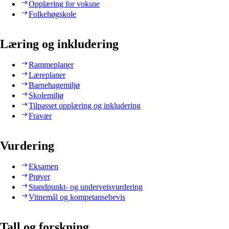
Opplæring for voksne
Folkehøgskole
Læring og inkludering
Rammeplaner
Læreplaner
Barnehagemiljø
Skolemiljø
Tilpasset opplæring og inkludering
Fravær
Vurdering
Eksamen
Prøver
Standpunkt- og underveisvurdering
Vitnemål og kompetansebevis
Tall og forskning