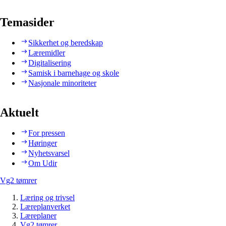
Temasider
Sikkerhet og beredskap
Læremidler
Digitalisering
Samisk i barnehage og skole
Nasjonale minoriteter
Aktuelt
For pressen
Høringer
Nyhetsvarsel
Om Udir
Vg2 tømrer
Læring og trivsel
Læreplanverket
Læreplaner
Vg2 tømrer