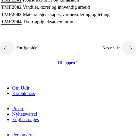
Kjerneelementer
TMF2002
Vinduer, dører og innvendig arbeid
TMF2003
Materialegenskaper, varmeisolering og tetting
Tverrfaglige temaer
TMF2004
Tverrfaglig eksamen tømrer
Grunnleggende ferdigheter
Forrige side
Neste side
Til toppen
Om Udir
Kontakt oss
Presse
Nyhetsvarsel
English pages
Personvern