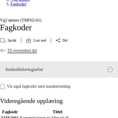
Fagkoder
Vg2 tømrer (TMF02‑01)
Fagkoder
Språk
Last ned
Del
Til overordnet del
Innholdsfortegnelse
Vis også fagkoder uten karaktersetting
Videregående opplæring
Fagkode
Tittel
Fagenes relevans og sentrale verdier
TMF2001
Konstruksjoner og klimaskall