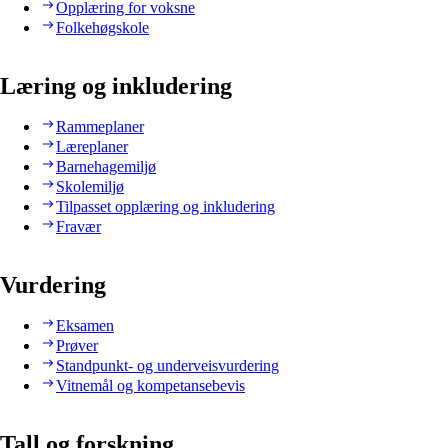
Opplæring for voksne
Folkehøgskole
Læring og inkludering
Rammeplaner
Læreplaner
Barnehagemiljø
Skolemiljø
Tilpasset opplæring og inkludering
Fravær
Vurdering
Eksamen
Prøver
Standpunkt- og underveisvurdering
Vitnemål og kompetansebevis
Tall og forskning