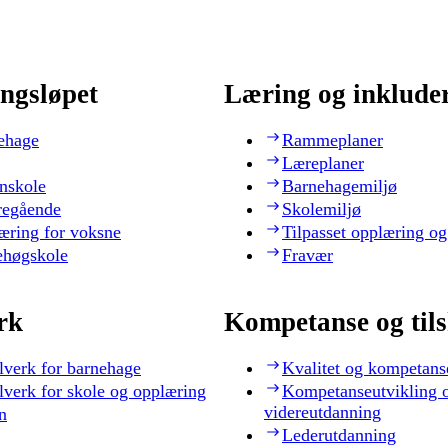
ngsløpet
Læring og inklude
ehage
Rammeplaner
Læreplaner
nskole
Barnehagemiljø
regående
Skolemiljø
æring for voksne
Tilpasset opplæring og
ehøgskole
Fravær
rk
Kompetanse og til
lverk for barnehage
Kvalitet og kompetans
lverk for skole og opplæring
Kompetanseutvikling 
videreutdanning
n
Lederutdanning