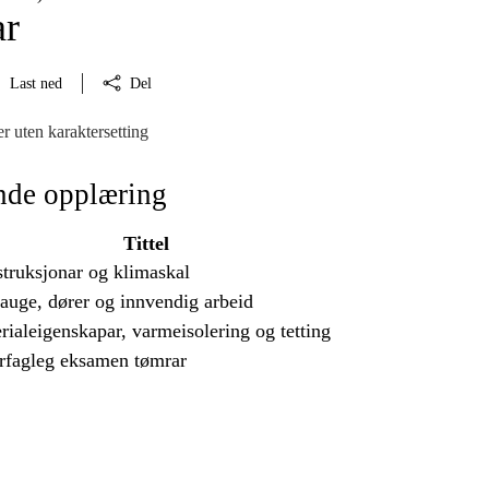
ar
Last ned
Del
r uten karaktersetting
nde opplæring
Tittel
truksjonar og klimaskal
auge, dører og innvendig arbeid
rialeigenskapar, varmeisolering og tetting
rfagleg eksamen tømrar