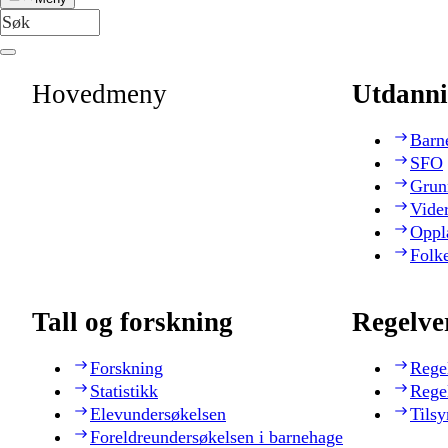
Hovedmeny
Utdanni
Barn
SFO
Grun
Vide
Oppl
Folk
Tall og forskning
Regelve
Forskning
Rege
Statistikk
Rege
Elevundersøkelsen
Tilsy
Foreldreundersøkelsen i barnehage