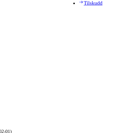
Tilskudd
02‑01)