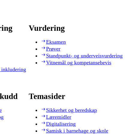
ring
Vurdering
Eksamen
Prøver
Standpunkt- og underveisvurdering
Vitnemål og kompetansebevis
 inkludering
skudd
Temasider
e
Sikkerhet og beredskap
og
Læremidler
Digitalisering
Samisk i barnehage og skole