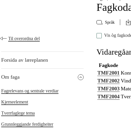
Fagkod
Språk
Vis òg fagkode
Til overordna del
Vidaregåa
Forsida av læreplanen
Fagkode
TMF2001
Kons
Om faga
TMF2002
Vind
TMF2003
Mate
Fagrelevans og sentrale verdiar
TMF2004
Tver
Kjerneelement
Tverrfaglege tema
Grunnleggjande ferdigheiter