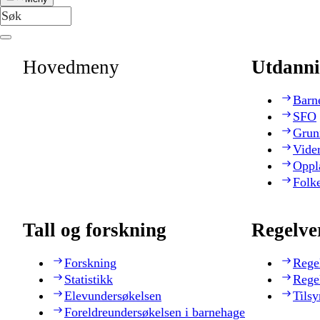
Hovedmeny
Utdanni
Barn
SFO
Grun
Vide
Oppl
Folk
Tall og forskning
Regelve
Forskning
Rege
Statistikk
Rege
Elevundersøkelsen
Tilsy
Foreldreundersøkelsen i barnehage