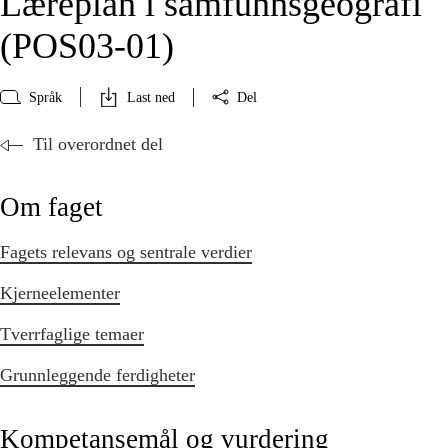
Læreplan i samfunnsgeografi
(POS03‑01)
Språk
Last ned
Del
Til overordnet del
Om faget
Fagets relevans og sentrale verdier
Kjerneelementer
Tverrfaglige temaer
Grunnleggende ferdigheter
Kompetansemål og vurdering