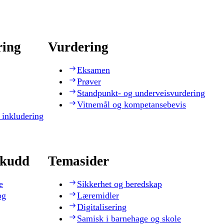
ring
Vurdering
Eksamen
Prøver
Standpunkt- og underveisvurdering
Vitnemål og kompetansebevis
 inkludering
skudd
Temasider
e
Sikkerhet og beredskap
og
Læremidler
Digitalisering
Samisk i barnehage og skole