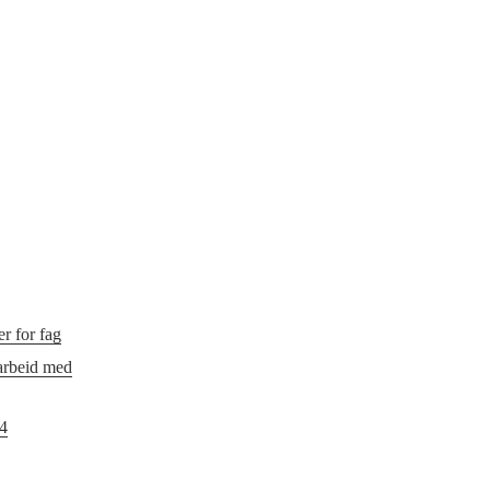
r for fag
 arbeid med
24