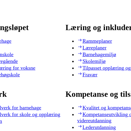
ngsløpet
Læring og inklude
ehage
Rammeplaner
Læreplaner
nskole
Barnehagemiljø
regående
Skolemiljø
æring for voksne
Tilpasset opplæring og
ehøgskole
Fravær
rk
Kompetanse og til
lverk for barnehage
Kvalitet og kompetans
lverk for skole og opplæring
Kompetanseutvikling 
videreutdanning
n
Lederutdanning