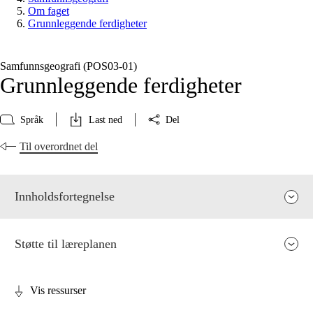
Om faget
Grunnleggende ferdigheter
Samfunnsgeografi (POS03‑01)
Grunnleggende ferdigheter
Språk
Last ned
Del
Til overordnet del
Innholdsfortegnelse
Støtte til læreplanen
Vis ressurser
Fagets relevans og sentrale verdier