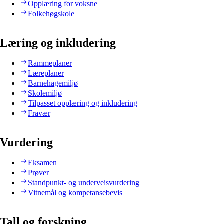
Opplæring for voksne
Folkehøgskole
Læring og inkludering
Rammeplaner
Læreplaner
Barnehagemiljø
Skolemiljø
Tilpasset opplæring og inkludering
Fravær
Vurdering
Eksamen
Prøver
Standpunkt- og underveisvurdering
Vitnemål og kompetansebevis
Tall og forskning