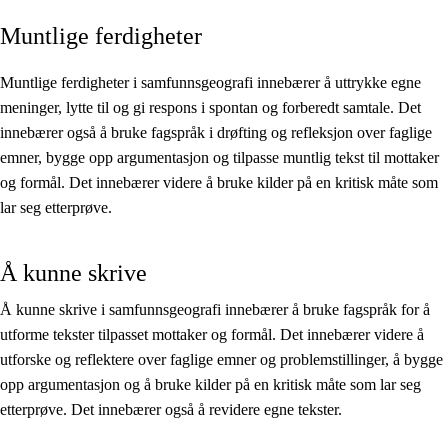
Muntlige ferdigheter
Kjerneelementer
Tverrfaglige temaer
Muntlige ferdigheter i samfunnsgeografi innebærer å uttrykke egne
meninger, lytte til og gi respons i spontan og forberedt samtale. Det
Grunnleggende ferdigheter
innebærer også å bruke fagspråk i drøfting og refleksjon over faglige
emner, bygge opp argumentasjon og tilpasse muntlig tekst til mottaker
og formål. Det innebærer videre å bruke kilder på en kritisk måte som
lar seg etterprøve.
Å kunne skrive
Å kunne skrive i samfunnsgeografi innebærer å bruke fagspråk for å
utforme tekster tilpasset mottaker og formål. Det innebærer videre å
utforske og reflektere over faglige emner og problemstillinger, å bygge
opp argumentasjon og å bruke kilder på en kritisk måte som lar seg
etterprøve. Det innebærer også å revidere egne tekster.