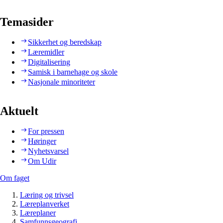
Temasider
Sikkerhet og beredskap
Læremidler
Digitalisering
Samisk i barnehage og skole
Nasjonale minoriteter
Aktuelt
For pressen
Høringer
Nyhetsvarsel
Om Udir
Om faget
Læring og trivsel
Læreplanverket
Læreplaner
Samfunnsgeografi