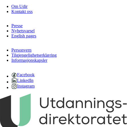
Om Udir
Kontakt oss
Presse
Nyhetsvarsel
English pages
Personvern
Tilgjengelighetserklæring
Informasjonskapsler
Facebook
LinkedIn
Instagram