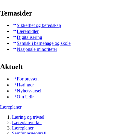
Temasider
Sikkerhet og beredskap
Læremidler
Digitalisering
Samisk i barnehage og skole
Nasjonale minoriteter
Aktuelt
For pressen
Høringer
Nyhetsvarsel
Om Udir
Læreplaner
Læring og trivsel
Læreplanverket
Læreplaner
Samfunnsgeografi