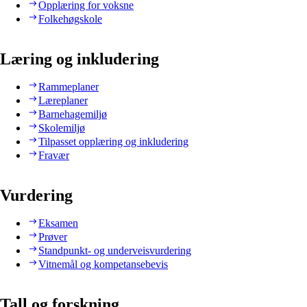
Opplæring for voksne
Folkehøgskole
Læring og inkludering
Rammeplaner
Læreplaner
Barnehagemiljø
Skolemiljø
Tilpasset opplæring og inkludering
Fravær
Vurdering
Eksamen
Prøver
Standpunkt- og underveisvurdering
Vitnemål og kompetansebevis
Tall og forskning