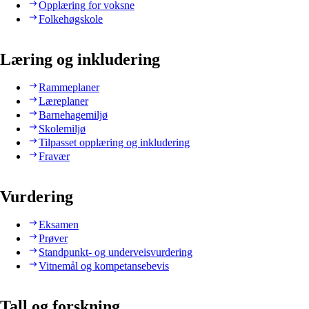
Opplæring for voksne
Folkehøgskole
Læring og inkludering
Rammeplaner
Læreplaner
Barnehagemiljø
Skolemiljø
Tilpasset opplæring og inkludering
Fravær
Vurdering
Eksamen
Prøver
Standpunkt- og underveisvurdering
Vitnemål og kompetansebevis
Tall og forskning