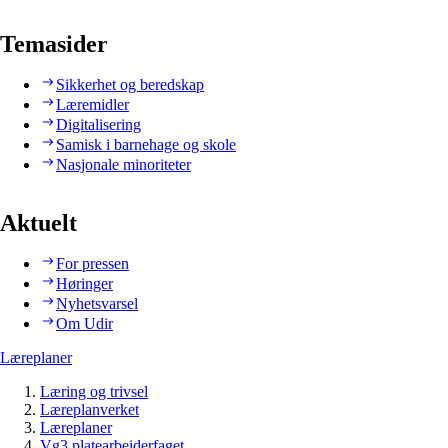
Temasider
Sikkerhet og beredskap
Læremidler
Digitalisering
Samisk i barnehage og skole
Nasjonale minoriteter
Aktuelt
For pressen
Høringer
Nyhetsvarsel
Om Udir
Læreplaner
Læring og trivsel
Læreplanverket
Læreplaner
Vg3 platearbeiderfaget