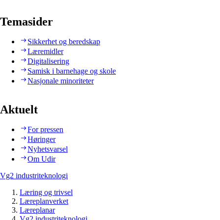
Temasider
Sikkerhet og beredskap
Læremidler
Digitalisering
Samisk i barnehage og skole
Nasjonale minoriteter
Aktuelt
For pressen
Høringer
Nyhetsvarsel
Om Udir
Vg2 industriteknologi
Læring og trivsel
Læreplanverket
Læreplanar
Vg2 industriteknologi