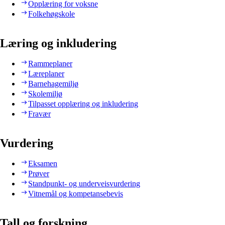
Opplæring for voksne
Folkehøgskole
Læring og inkludering
Rammeplaner
Læreplaner
Barnehagemiljø
Skolemiljø
Tilpasset opplæring og inkludering
Fravær
Vurdering
Eksamen
Prøver
Standpunkt- og underveisvurdering
Vitnemål og kompetansebevis
Tall og forskning