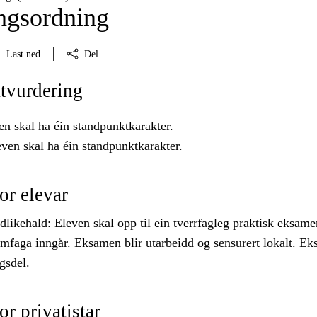
ngsordning
Last ned
Del
tvurdering
en skal ha éin standpunktkarakter.
ven skal ha éin standpunktkarakter.
or elevar
likehald: Eleven skal opp til ein tverrfagleg praktisk eksame
ramfaga inngår. Eksamen blir utarbeidd og sensurert lokalt. E
gsdel.
r privatistar