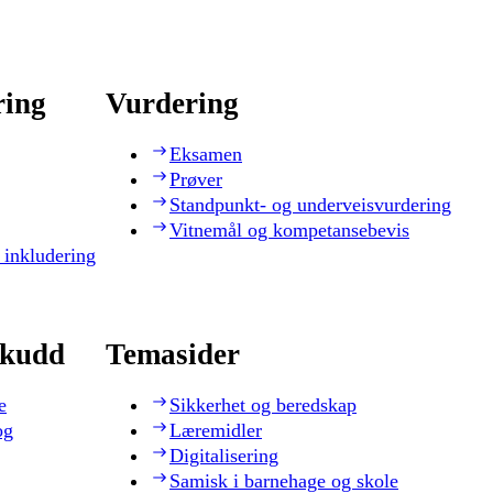
ring
Vurdering
Eksamen
Prøver
Standpunkt- og underveisvurdering
Vitnemål og kompetansebevis
 inkludering
skudd
Temasider
e
Sikkerhet og beredskap
og
Læremidler
Digitalisering
Samisk i barnehage og skole