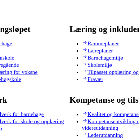
ngsløpet
Læring og inklude
ehage
Rammeplaner
Læreplaner
nskole
Barnehagemiljø
regående
Skolemiljø
æring for voksne
Tilpasset opplæring og
ehøgskole
Fravær
rk
Kompetanse og til
lverk for barnehage
Kvalitet og kompetans
lverk for skole og opplæring
Kompetanseutvikling 
videreutdanning
n
Lederutdanning