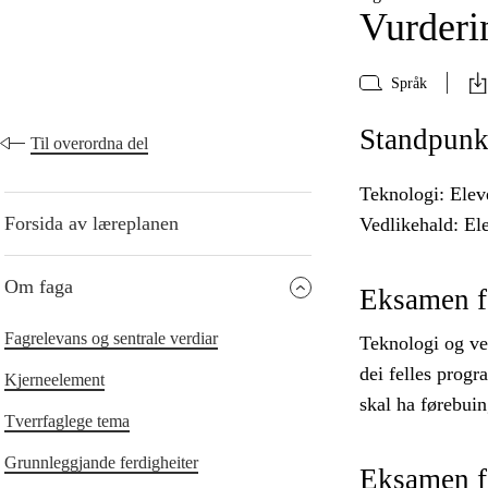
Vurderi
Språk
Standpunk
Til overordna del
Teknologi: Elev
Forsida av læreplanen
Vedlikehald: Ele
Om faga
Eksamen f
Fagrelevans og sentrale verdiar
Teknologi og ved
dei felles prog
Kjerneelement
skal ha førebuin
Tverrfaglege tema
Grunnleggjande ferdigheiter
Eksamen fo