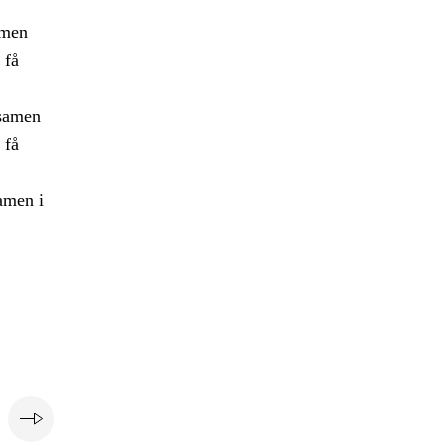
amen
 få
ksamen
 få
samen i
e