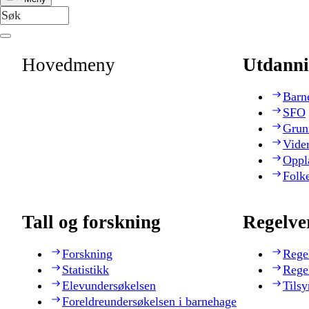
Hovedmeny
Utdanni
Barn
SFO
Grun
Vide
Oppl
Folk
Tall og forskning
Regelve
Forskning
Rege
Statistikk
Rege
Elevundersøkelsen
Tilsy
Foreldreundersøkelsen i barnehage