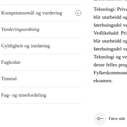
Teknologi: Priva
Kompetansemål og vurdering
blir utarbeidd o
førebuingsdel ve
Vurderingsordning
Vedlikehald: Pri
blir utarbeidd o
Gyldigheit og innføring
førebuingsdel ve
Teknologi og ved
Fagkodar
desse felles pro
Fylkeskommunen 
Timetal
eksamen.
Fag- og timefordeling
Førre side