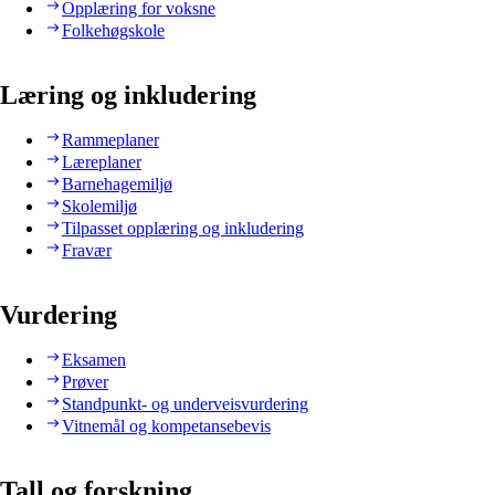
Opplæring for voksne
Folkehøgskole
Læring og inkludering
Rammeplaner
Læreplaner
Barnehagemiljø
Skolemiljø
Tilpasset opplæring og inkludering
Fravær
Vurdering
Eksamen
Prøver
Standpunkt- og underveisvurdering
Vitnemål og kompetansebevis
Tall og forskning