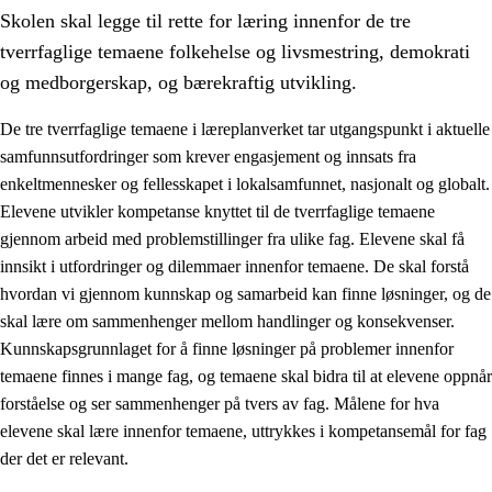
Skolen skal legge til rette for læring innenfor de tre
tverrfaglige temaene folkehelse og livsmestring, demokrati
og medborgerskap, og bærekraftig utvikling.
De tre tverrfaglige temaene i læreplanverket tar utgangspunkt i aktuelle
samfunnsutfordringer som krever engasjement og innsats fra
2.
Prinsipper for læring, utvikling og danning
enkeltmennesker og fellesskapet i lokalsamfunnet, nasjonalt og globalt.
2.1
Sosial læring og utvikling
Elevene utvikler kompetanse knyttet til de tverrfaglige temaene
gjennom arbeid med problemstillinger fra ulike fag. Elevene skal få
2.2
Kompetanse i fagene
innsikt i utfordringer og dilemmaer innenfor temaene. De skal forstå
2.3
Grunnleggende ferdigheter
hvordan vi gjennom kunnskap og samarbeid kan finne løsninger, og de
skal lære om sammenhenger mellom handlinger og konsekvenser.
2.4
Å lære å lære
Kunnskapsgrunnlaget for å finne løsninger på problemer innenfor
Tverrfaglige temaer
temaene finnes i mange fag, og temaene skal bidra til at elevene oppnår
forståelse og ser sammenhenger på tvers av fag. Målene for hva
2.5
Tverrfaglige temaer
elevene skal lære innenfor temaene, uttrykkes i kompetansemål for fag
2.5.1
Folkehelse og livsmestring
der det er relevant.
2.5.2
Demokrati og medborgerskap