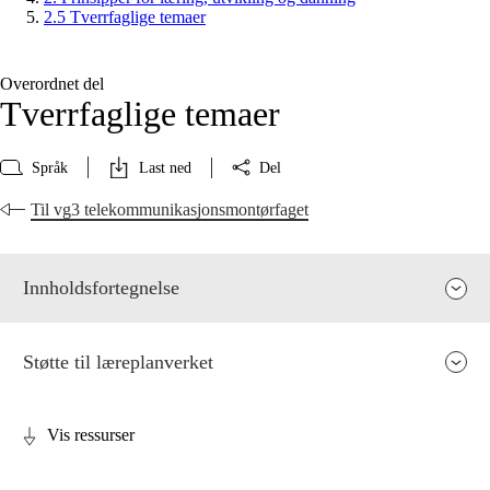
2.5 Tverrfaglige temaer
Overordnet del
Tverrfaglige temaer
Språk
Last ned
Del
Til vg3 telekommunikasjonsmontørfaget
Innholdsfortegnelse
Støtte til læreplanverket
Vis ressurser