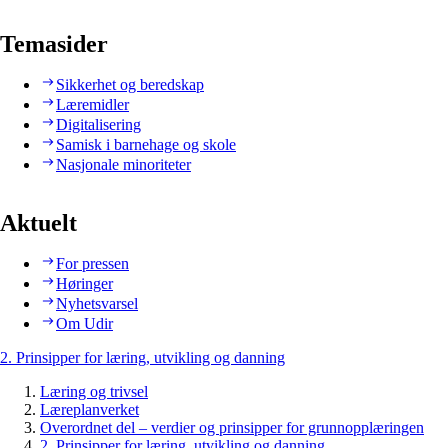
Temasider
Sikkerhet og beredskap
Læremidler
Digitalisering
Samisk i barnehage og skole
Nasjonale minoriteter
Aktuelt
For pressen
Høringer
Nyhetsvarsel
Om Udir
2. Prinsipper for læring, utvikling og danning
Læring og trivsel
Læreplanverket
Overordnet del – verdier og prinsipper for grunnopplæringen
2. Prinsipper for læring, utvikling og danning