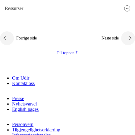
Ressurser
2.5.3
Bærekraftig utvikling
Forrige side
Neste side
Til toppen
Om Udir
Kontakt oss
Presse
Nyhetsvarsel
English pages
Personvern
Tilgjengelighetserklæring