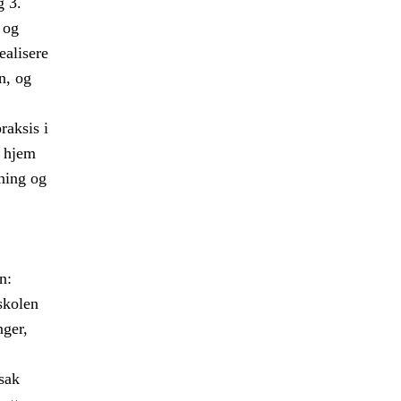
g 3.
 og
ealisere
n, og
raksis i
m hjem
nning og
n:
 skolen
nger,
sak