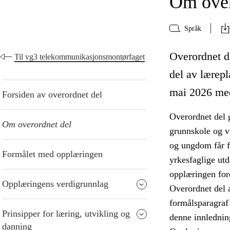
Om over
Språk
Overordnet de
Til vg3 telekommunikasjonsmontørfaget
del av lærepl
mai 2026 med
Forsiden av overordnet del
Overordnet del 
Om overordnet del
grunnskole og v
og ungdom får fr
Formålet med opplæringen
yrkesfaglige ut
opplæringen fore
Opplæringens verdigrunnlag
Overordnet del 
formålsparagraf
Prinsipper for læring, utvikling og
denne innledning
danning