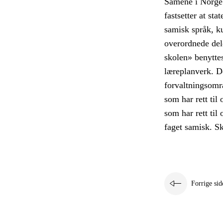
Samene i Norge 
fastsetter at sta
samisk språk, k
overordnede del
skolen» benyttes
læreplanverk. D
forvaltningsomr
som har rett til
som har rett til
faget samisk. Sk
Forrige sid