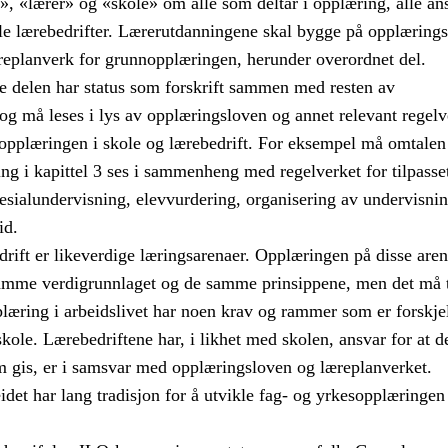
, «lærer» og «skole» om alle som deltar i opplæring, alle ans
lle lærebedrifter. Lærerutdanningene skal bygge på opplæring
replanverk for grunnopplæringen, herunder overordnet del.
 delen har status som forskrift sammen med resten av
og må leses i lys av opplæringsloven og annet relevant regelv
 opplæringen i skole og lærebedrift. For eksempel må omtalen
ing i kapittel 3 ses i sammenheng med regelverket for tilpasse
esialundervisning, elevvurdering, organisering av undervisni
id.
rift er likeverdige læringsarenaer. Opplæringen på disse are
amme verdigrunnlaget og de samme prinsippene, men det må 
plæring i arbeidslivet har noen krav og rammer som er forskje
skole. Lærebedriftene har, i likhet med skolen, ansvar for at d
 gis, er i samsvar med opplæringsloven og læreplanverket.
det har lang tradisjon for å utvikle fag- og yrkesopplæringen 