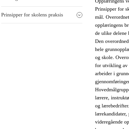
Opplæringens ver
Prinsipper for s
Prinsipper for skolens praksis
mål. Overordnet 
opplæringens br
de ulike delene
Den overordnede
hele grunnopplæ
og skole. Overor
for utvikling av
arbeider i grun
gjennomføringen
Hovedmålgruppen
lærere, instrukt
og lærebedrifter
lærekandidater, 
videregående op