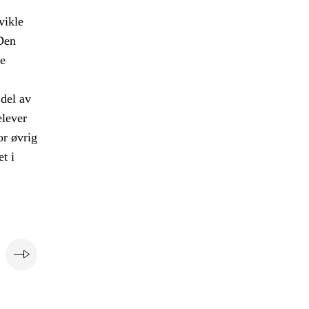
vikle
Den
e
del av
elever
or øvrig
t i
e