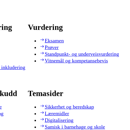
ring
Vurdering
Eksamen
Prøver
Standpunkt- og underveisvurdering
Vitnemål og kompetansebevis
 inkludering
skudd
Temasider
e
Sikkerhet og beredskap
og
Læremidler
Digitalisering
Samisk i barnehage og skole