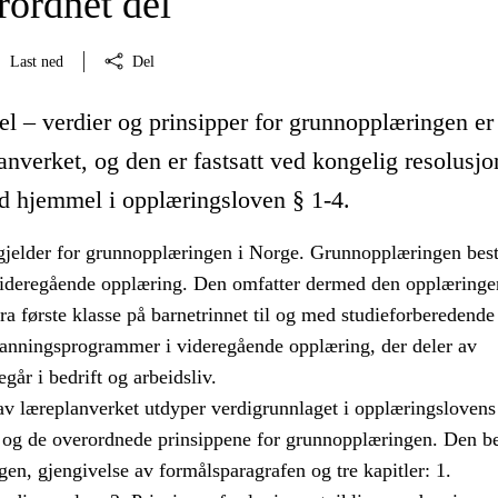
ordnet del
Last ned
Del
l – verdier og prinsipper for grunnopplæringen er
anverket, og den er fastsatt ved kongelig resolusjo
 hjemmel i opplæringsloven § 1-4.
gjelder for grunnopplæringen i Norge. Grunnopplæringen best
ideregående opplæring. Den omfatter dermed den opplæringe
a første klasse på barnetrinnet til og med studieforberedende
danningsprogrammer i videregående opplæring, der deler av
går i bedrift og arbeidsliv.
av læreplanverket utdyper verdigrunnlaget i opplæringslovens
 og de overordnede prinsippene for grunnopplæringen. Den be
en, gjengivelse av formålsparagrafen og tre kapitler: 1.