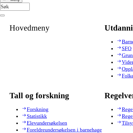
Hovedmeny
Utdanni
Barn
SFO
Grun
Vide
Oppl
Folk
Tall og forskning
Regelve
Forskning
Rege
Statistikk
Rege
Elevundersøkelsen
Tilsy
Foreldreundersøkelsen i barnehage