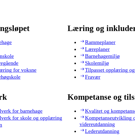
ngsløpet
Læring og inklude
ehage
Rammeplaner
Læreplaner
nskole
Barnehagemiljø
regående
Skolemiljø
æring for voksne
Tilpasset opplæring og
ehøgskole
Fravær
rk
Kompetanse og til
lverk for barnehage
Kvalitet og kompetans
lverk for skole og opplæring
Kompetanseutvikling 
videreutdanning
n
Lederutdanning