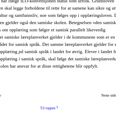
har ifølge ILO-konvensjonen status som urfolk. Grunnloven
ten skal legge forholdene til rette for at samene kan sikre og ut
ultur og samfunnsliv, noe som følges opp i opplæringsloven. 
en gjelder også den samiske skolen. Betegnelsen «den samisk
 om opplæring som følger et samisk parallelt likeverdig
et samiske læreplanverket gjelder i de kommunene som er en 
ådet for samisk språk. Det samme læreplanverket gjelder for 
 opplæring
på
samisk språk i landet for øvrig. Elever i landet f
 opplæring
i
samisk språk, skal følge det samiske læreplanverke
olen har ansvar for at disse rettighetene blir oppfylt.
e
Neste sid
Til toppen