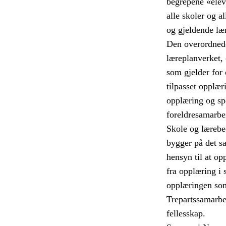
begrepene «elev»
alle skoler og a
og gjeldende læ
Den overordnede
læreplanverket, 
som gjelder for
tilpasset opplær
opplæring og sp
foreldresamarbe
Skole og lærebed
bygger på det s
hensyn til at op
fra opplæring i 
opplæringen som
Trepartssamarbei
fellesskap.