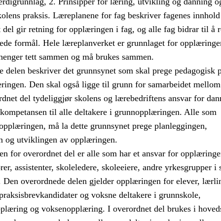
digrunnlag, 2. Prinsipper for læring, utvikling og danning o
kolens praksis. Læreplanene for fag beskriver fagenes innhold
del gir retning for opplæringen i fag, og alle fag bidrar til å r
ede formål. Hele læreplanverket er grunnlaget for opplæringe
 henger tett sammen og må brukes sammen.
 delen beskriver det grunnsynet som skal prege pedagogisk p
ringen. Den skal også ligge til grunn for samarbeidet mello
dnet del tydeliggjør skolens og lærebedriftens ansvar for da
 kompetansen til alle deltakere i grunnopplæringen. Alle som
nopplæringen, må la dette grunnsynet prege planleggingen,
 og utviklingen av opplæringen.
 for overordnet del er alle som har et ansvar for opplæringe
ører, assistenter, skoleledere, skoleeiere, andre yrkesgrupper i
. Den overordnede delen gjelder opplæringen for elever, lærli
praksisbrevkandidater og voksne deltakere i grunnskole,
plæring og voksenopplæring. I overordnet del brukes i hoved