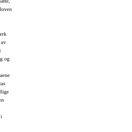
atte,
sloven
erk
 av
t
ng og
naene
tas
llige
en
i