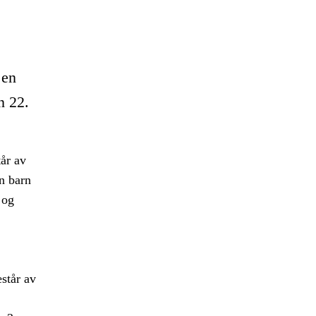
 en
n 22.
år av
n barn
 og
står av