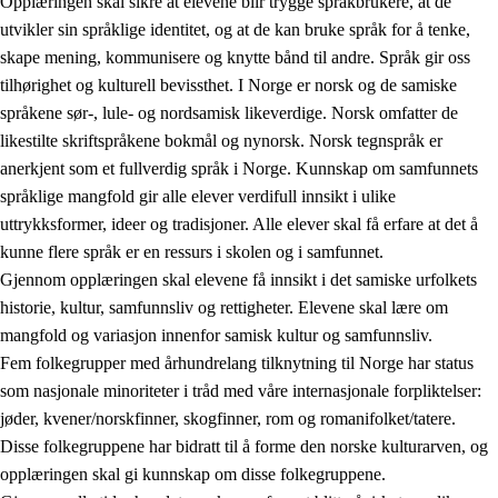
Opplæringen skal sikre at elevene blir trygge språkbrukere, at de
utvikler sin språklige identitet, og at de kan bruke språk for å tenke,
skape mening, kommunisere og knytte bånd til andre. Språk gir oss
tilhørighet og kulturell bevissthet. I Norge er norsk og de samiske
språkene sør-, lule- og nordsamisk likeverdige. Norsk omfatter de
likestilte skriftspråkene bokmål og nynorsk. Norsk tegnspråk er
anerkjent som et fullverdig språk i Norge. Kunnskap om samfunnets
språklige mangfold gir alle elever verdifull innsikt i ulike
uttrykksformer, ideer og tradisjoner. Alle elever skal få erfare at det å
kunne flere språk er en ressurs i skolen og i samfunnet.
Gjennom opplæringen skal elevene få innsikt i det samiske urfolkets
historie, kultur, samfunnsliv og rettigheter. Elevene skal lære om
mangfold og variasjon innenfor samisk kultur og samfunnsliv.
Fem folkegrupper med århundrelang tilknytning til Norge har status
som nasjonale minoriteter i tråd med våre internasjonale forpliktelser:
jøder, kvener/norskfinner, skogfinner, rom og romanifolket/tatere.
Disse folkegruppene har bidratt til å forme den norske kulturarven, og
opplæringen skal gi kunnskap om disse folkegruppene.