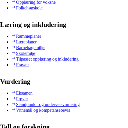
Opplæring for voksne
Folkehøgskole
Læring og inkludering
Rammeplaner
Læreplaner
Barnehagemiljø
Skolemiljø
Tilpasset opplæring og inkludering
Fravær
Vurdering
Eksamen
Prøver
Standpunkt- og underveisvurdering
Vitnemål og kompetansebevis
Tall og forskning