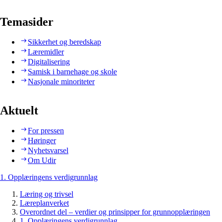
Temasider
Sikkerhet og beredskap
Læremidler
Digitalisering
Samisk i barnehage og skole
Nasjonale minoriteter
Aktuelt
For pressen
Høringer
Nyhetsvarsel
Om Udir
1. Opplæringens verdigrunnlag
Læring og trivsel
Læreplanverket
Overordnet del – verdier og prinsipper for grunnopplæringen
1. Opplæringens verdigrunnlag