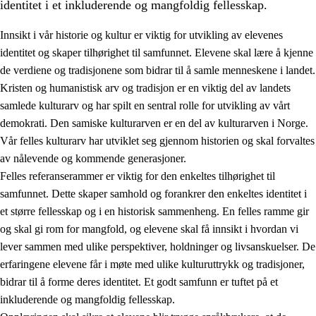
identitet i et inkluderende og mangfoldig fellesskap.
Innsikt i vår historie og kultur er viktig for utvikling av elevenes
identitet og skaper tilhørighet til samfunnet. Elevene skal lære å kjenne
1.
Opplæringens verdigrunnlag
de verdiene og tradisjonene som bidrar til å samle menneskene i landet.
Kristen og humanistisk arv og tradisjon er en viktig del av landets
1.1
Menneskeverdet
samlede kulturarv og har spilt en sentral rolle for utvikling av vårt
1.2
Identitet og kulturelt mangfold
demokrati. Den samiske kulturarven er en del av kulturarven i Norge.
Vår felles kulturarv har utviklet seg gjennom historien og skal forvaltes
1.3
Kritisk tenkning og etisk bevissthet
av nålevende og kommende generasjoner.
1.4
Skaperglede, engasjement og utforskertrang
Felles referanserammer er viktig for den enkeltes tilhørighet til
samfunnet. Dette skaper samhold og forankrer den enkeltes identitet i
1.5
Respekt for naturen og miljøbevissthet
et større fellesskap og i en historisk sammenheng. En felles ramme gir
1.6
Demokrati og medvirkning
og skal gi rom for mangfold, og elevene skal få innsikt i hvordan vi
lever sammen med ulike perspektiver, holdninger og livsanskuelser. De
erfaringene elevene får i møte med ulike kulturuttrykk og tradisjoner,
bidrar til å forme deres identitet. Et godt samfunn er tuftet på et
inkluderende og mangfoldig fellesskap.