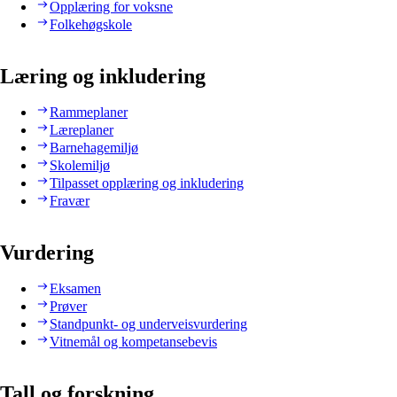
Opplæring for voksne
Folkehøgskole
Læring og inkludering
Rammeplaner
Læreplaner
Barnehagemiljø
Skolemiljø
Tilpasset opplæring og inkludering
Fravær
Vurdering
Eksamen
Prøver
Standpunkt- og underveisvurdering
Vitnemål og kompetansebevis
Tall og forskning