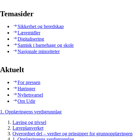
Temasider
Sikkerhet og beredskap
Læremidler
Digitalisering
Samisk i barnehage og skole
Nasjonale minoriteter
Aktuelt
For pressen
Høringer
Nyhetsvarsel
Om Udir
1. Opplæringens verdigrunnlag
Læring og trivsel
Læreplanverket
Overordnet del – verdier og prinsipper for grunnopplæringen
1. Opplæringens verdigrunnlag