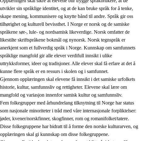
Opplæringen skal sikre at elevene blir trygge språkbrukere, at de
utvikler sin språklige identitet, og at de kan bruke språk for å tenke,
skape mening, kommunisere og knytte bånd til andre. Språk gir oss
tilhørighet og kulturell bevissthet. I Norge er norsk og de samiske
språkene sør-, lule- og nordsamisk likeverdige. Norsk omfatter de
likestilte skriftspråkene bokmål og nynorsk. Norsk tegnspråk er
anerkjent som et fullverdig språk i Norge. Kunnskap om samfunnets
språklige mangfold gir alle elever verdifull innsikt i ulike
uttrykksformer, ideer og tradisjoner. Alle elever skal få erfare at det å
kunne flere språk er en ressurs i skolen og i samfunnet.
Gjennom opplæringen skal elevene få innsikt i det samiske urfolkets
historie, kultur, samfunnsliv og rettigheter. Elevene skal lære om
mangfold og variasjon innenfor samisk kultur og samfunnsliv.
Fem folkegrupper med århundrelang tilknytning til Norge har status
som nasjonale minoriteter i tråd med våre internasjonale forpliktelser:
jøder, kvener/norskfinner, skogfinner, rom og romanifolket/tatere.
Disse folkegruppene har bidratt til å forme den norske kulturarven, og
opplæringen skal gi kunnskap om disse folkegruppene.