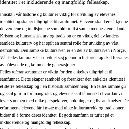
identitet i et inkluderende og mangfoldig fellesskap.
Innsikt i vår historie og kultur er viktig for utvikling av elevenes
identitet og skaper tilhørighet til samfunnet. Elevene skal lære å kjenne
1.
Opplæringens verdigrunnlag
de verdiene og tradisjonene som bidrar til å samle menneskene i landet.
Kristen og humanistisk arv og tradisjon er en viktig del av landets
1.1
Menneskeverdet
samlede kulturarv og har spilt en sentral rolle for utvikling av vårt
1.2
Identitet og kulturelt mangfold
demokrati. Den samiske kulturarven er en del av kulturarven i Norge.
Vår felles kulturarv har utviklet seg gjennom historien og skal forvaltes
1.3
Kritisk tenkning og etisk bevissthet
av nålevende og kommende generasjoner.
1.4
Skaperglede, engasjement og utforskertrang
Felles referanserammer er viktig for den enkeltes tilhørighet til
samfunnet. Dette skaper samhold og forankrer den enkeltes identitet i
1.5
Respekt for naturen og miljøbevissthet
et større fellesskap og i en historisk sammenheng. En felles ramme gir
1.6
Demokrati og medvirkning
og skal gi rom for mangfold, og elevene skal få innsikt i hvordan vi
lever sammen med ulike perspektiver, holdninger og livsanskuelser. De
erfaringene elevene får i møte med ulike kulturuttrykk og tradisjoner,
bidrar til å forme deres identitet. Et godt samfunn er tuftet på et
inkluderende og mangfoldig fellesskap.