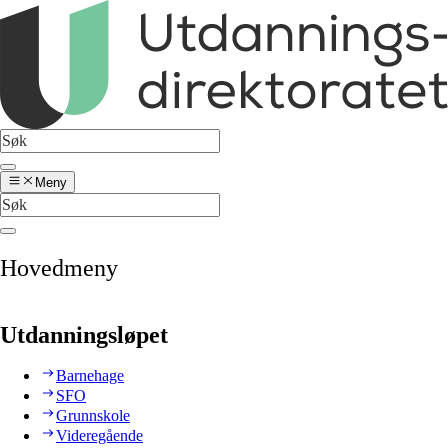
Meny
Hovedmeny
Utdanningsløpet
Barnehage
SFO
Grunnskole
Videregående