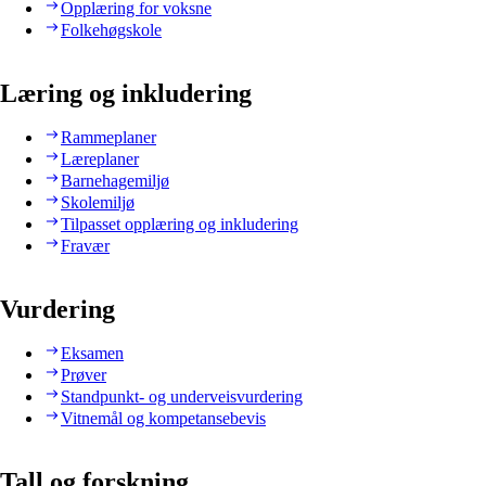
Opplæring for voksne
Folkehøgskole
Læring og inkludering
Rammeplaner
Læreplaner
Barnehagemiljø
Skolemiljø
Tilpasset opplæring og inkludering
Fravær
Vurdering
Eksamen
Prøver
Standpunkt- og underveisvurdering
Vitnemål og kompetansebevis
Tall og forskning