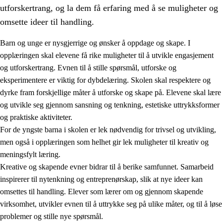
utforskertrang, og la dem få erfaring med å se muligheter og
omsette ideer til handling.
Barn og unge er nysgjerrige og ønsker å oppdage og skape. I
opplæringen skal elevene få rike muligheter til å utvikle engasjement
1.
Opplæringens verdigrunnlag
og utforskertrang. Evnen til å stille spørsmål, utforske og
eksperimentere er viktig for dybdelæring. Skolen skal respektere og
1.1
Menneskeverdet
dyrke fram forskjellige måter å utforske og skape på. Elevene skal lære
1.2
Identitet og kulturelt mangfold
og utvikle seg gjennom sansning og tenkning, estetiske uttrykksformer
og praktiske aktiviteter.
1.3
Kritisk tenkning og etisk bevissthet
For de yngste barna i skolen er lek nødvendig for trivsel og utvikling,
1.4
Skaperglede, engasjement og utforskertrang
men også i opplæringen som helhet gir lek muligheter til kreativ og
meningsfylt læring.
1.5
Respekt for naturen og miljøbevissthet
Kreative og skapende evner bidrar til å berike samfunnet. Samarbeid
1.6
Demokrati og medvirkning
inspirerer til nytenkning og entreprenørskap, slik at nye ideer kan
omsettes til handling. Elever som lærer om og gjennom skapende
virksomhet, utvikler evnen til å uttrykke seg på ulike måter, og til å løse
problemer og stille nye spørsmål.