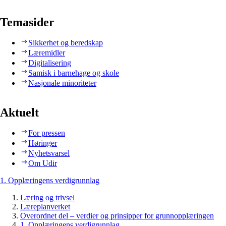
Temasider
Sikkerhet og beredskap
Læremidler
Digitalisering
Samisk i barnehage og skole
Nasjonale minoriteter
Aktuelt
For pressen
Høringer
Nyhetsvarsel
Om Udir
1. Opplæringens verdigrunnlag
Læring og trivsel
Læreplanverket
Overordnet del – verdier og prinsipper for grunnopplæringen
1. Opplæringens verdigrunnlag