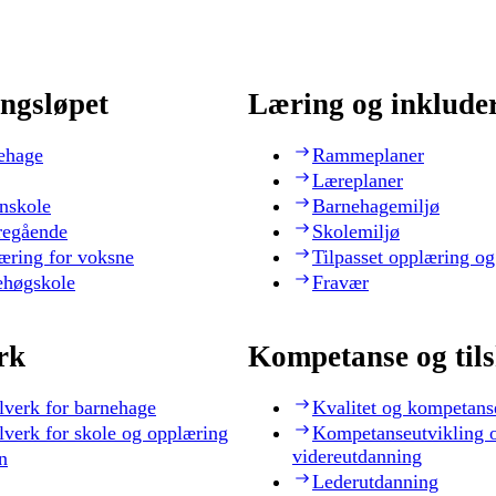
ngsløpet
Læring og inklude
ehage
Rammeplaner
Læreplaner
nskole
Barnehagemiljø
regående
Skolemiljø
æring for voksne
Tilpasset opplæring og
ehøgskole
Fravær
rk
Kompetanse og til
lverk for barnehage
Kvalitet og kompetans
lverk for skole og opplæring
Kompetanseutvikling 
videreutdanning
n
Lederutdanning