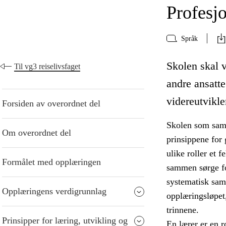
Profesjo
Språk
Skolen skal v
Til vg3 reiselivsfaget
andre ansatte
videreutvikle
Forsiden av overordnet del
Skolen som samfu
Om overordnet del
prinsippene for 
ulike roller et f
Formålet med opplæringen
sammen sørge fo
systematisk sam
Opplæringens verdigrunnlag
opplæringsløpet
trinnene.
Prinsipper for læring, utvikling og
En lærer er en r