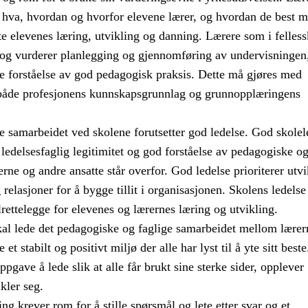
 hva, hvordan og hvorfor elevene lærer, og hvordan de best m
te elevenes læring, utvikling og danning. Lærere som i felles
r og vurderer planlegging og gjennomføring av undervisningen
re forståelse av god pedagogisk praksis. Dette må gjøres med
både profesjonens kunnskapsgrunnlag og grunnopplæringens
e samarbeidet ved skolene forutsetter god ledelse. God skolel
n ledelsesfaglig legitimitet og god forståelse av pedagogiske o
erne og andre ansatte står overfor. God ledelse prioriterer utvi
relasjoner for å bygge tillit i organisasjonen. Skolens ledelse
ilrettelegge for elevenes og lærernes læring og utvikling.
kal lede det pedagogiske og faglige samarbeidet mellom lærer
e et stabilt og positivt miljø der alle har lyst til å yte sitt best
ppgave å lede slik at alle får brukt sine sterke sider, opplever
kler seg.
ng krever rom for å stille spørsmål og lete etter svar og et