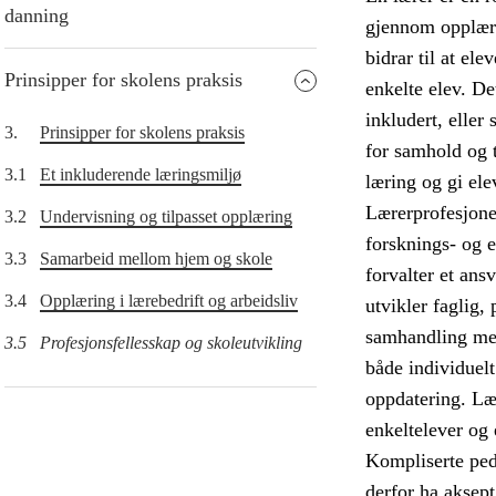
danning
gjennom opplæri
bidrar til at el
Prinsipper for skolens praksis
enkelte elev. De
inkludert, eller
3.
Prinsipper for skolens praksis
for samhold og t
3.1
Et inkluderende læringsmiljø
læring og gi ele
Lærerprofesjonen
3.2
Undervisning og tilpasset opplæring
forsknings- og 
3.3
Samarbeid mellom hjem og skole
forvalter et ans
3.4
Opplæring i lærebedrift og arbeidsliv
utvikler faglig,
samhandling med 
3.5
Profesjonsfellesskap og skoleutvikling
både individuel
oppdatering. Læ
enkeltelever og 
Kompliserte ped
derfor ha aksep