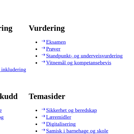
ring
Vurdering
Eksamen
Prøver
Standpunkt- og underveisvurdering
Vitnemål og kompetansebevis
 inkludering
skudd
Temasider
e
Sikkerhet og beredskap
og
Læremidler
Digitalisering
Samisk i barnehage og skole