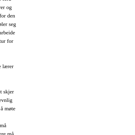
rer og
 for den
øler seg
arbeide
tur for
 lærer
t skjer
evnlig
 å møte
 må
rere må