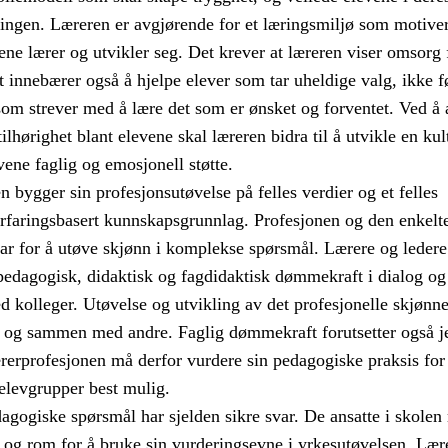
ngen. Læreren er avgjørende for et læringsmiljø som motive
evene lærer og utvikler seg. Det krever at læreren viser omsorg
t innebærer også å hjelpe elever som tar uheldige valg, ikke f
 som strever med å lære det som er ønsket og forventet. Ved å 
ilhørighet blant elevene skal læreren bidra til å utvikle en kul
vene faglig og emosjonell støtte.
 bygger sin profesjonsutøvelse på felles verdier og et felles
erfaringsbasert kunnskapsgrunnlag. Profesjonen og den enkelte
var for å utøve skjønn i komplekse spørsmål. Lærere og ledere
 pedagogisk, didaktisk og fagdidaktisk dømmekraft i dialog og
kolleger. Utøvelse og utvikling av det profesjonelle skjønne
t og sammen med andre. Faglig dømmekraft forutsetter også j
rerprofesjonen må derfor vurdere sin pedagogiske praksis for
elevgrupper best mulig.
agogiske spørsmål har sjelden sikre svar. De ansatte i skolen
t og rom for å bruke sin vurderingsevne i yrkesutøvelsen. Læ