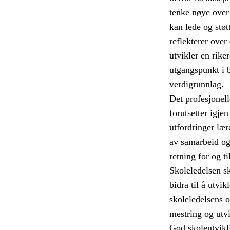
tenke nøye over
kan lede og støt
reflekterer ove
utvikler en rike
utgangspunkt i 
verdigrunnlag.
Det profesjonell
forutsetter igje
utfordringer lær
av samarbeid og 
retning for og t
Skoleledelsen s
bidra til å utvikl
skoleledelsens o
mestring og utvi
God skoleutvikli