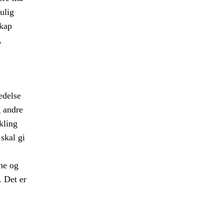
ulig
skap
,
edelse
g andre
kling
 skal gi
ne og
e. Det er