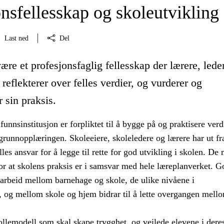
nsfellesskap og skoleutvikling
Last ned
Del
ære et profesjonsfaglig fellesskap der lærere, lede
 reflekterer over felles verdier, og vurderer og
r sin praksis.
nnsinstitusjon er forpliktet til å bygge på og praktisere ver
grunnopplæringen. Skoleeiere, skoleledere og lærere har ut fr
elles ansvar for å legge til rette for god utvikling i skolen. De
r at skolens praksis er i samsvar med hele læreplanverket. G
arbeid mellom barnehage og skole, de ulike nivåene i
, og mellom skole og hjem bidrar til å lette overgangen mell
ollemodell som skal skape trygghet, og veilede elevene i dere