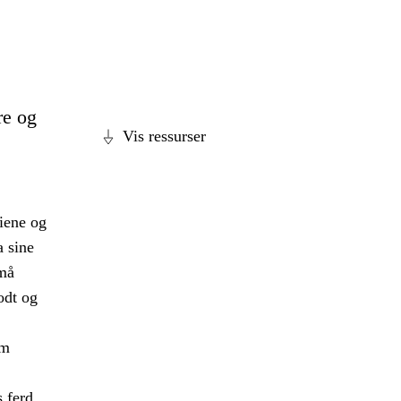
re og
Vis ressurser
diene og
a sine
 må
odt og
om
s ferd