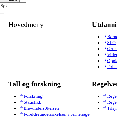
Hovedmeny
Utdanni
Barn
SFO
Grun
Vide
Oppl
Folk
Tall og forskning
Regelve
Forskning
Rege
Statistikk
Rege
Elevundersøkelsen
Tilsy
Foreldreundersøkelsen i barnehage