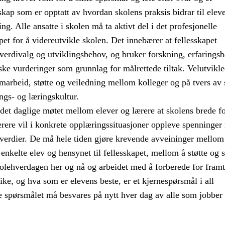
skap som er opptatt av hvordan skolens praksis bidrar til elev
ng. Alle ansatte i skolen må ta aktivt del i det profesjonelle
pet for å videreutvikle skolen. Det innebærer at fellesskapet
 verdivalg og utviklingsbehov, og bruker forskning, erfaringsb
ke vurderinger som grunnlag for målrettede tiltak. Velutvikl
amarbeid, støtte og veiledning mellom kolleger og på tvers av 
ngs- og læringskultur.
det daglige møtet mellom elever og lærere at skolens brede f
Lærere vil i konkrete opplæringssituasjoner oppleve spenninge
 verdier. De må hele tiden gjøre krevende avveininger mellom
 enkelte elev og hensynet til fellesskapet, mellom å støtte og st
olehverdagen her og nå og arbeidet med å forberede for framt
like, og hva som er elevens beste, er et kjernespørsmål i all
e spørsmålet må besvares på nytt hver dag av alle som jobber 