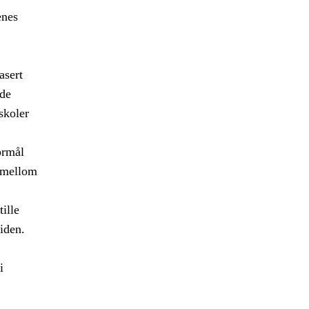
enes
asert
ede
skoler
ormål
r mellom
ille
iden.
i