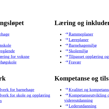
ngsløpet
Læring og inklude
ehage
Rammeplaner
Læreplaner
nskole
Barnehagemiljø
regående
Skolemiljø
æring for voksne
Tilpasset opplæring og
ehøgskole
Fravær
rk
Kompetanse og til
lverk for barnehage
Kvalitet og kompetans
lverk for skole og opplæring
Kompetanseutvikling 
videreutdanning
n
Lederutdanning