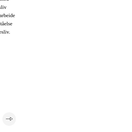
liv
arbeide
tåelse
sliv.
e