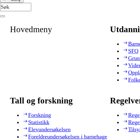
Hovedmeny
Utdanni
Barn
SFO
Grun
Vide
Oppl
Folk
Tall og forskning
Regelve
Forskning
Rege
Statistikk
Rege
Elevundersøkelsen
Tilsy
Foreldreundersøkelsen i barnehage