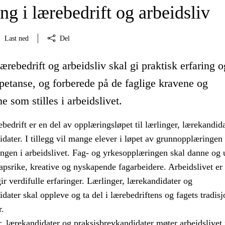
g i lærebedrift og arbeidsliv
Last ned
Del
ærebedrift og arbeidsliv skal gi praktisk erfaring o
petanse, og forberede på de faglige kravene og
e som stilles i arbeidslivet.
bedrift er en del av opplæringsløpet til lærlinger, lærekandid
dater. I tillegg vil mange elever i løpet av grunnopplæringen 
ingen i arbeidslivet. Fag- og yrkesopplæringen skal danne og
psrike, kreative og nyskapende fagarbeidere. Arbeidslivet er
r verdifulle erfaringer. Lærlinger, lærekandidater og
dater skal oppleve og ta del i lærebedriftens og fagets tradisj
r.
r, lærekandidater og praksisbrevkandidater møter arbeidslive