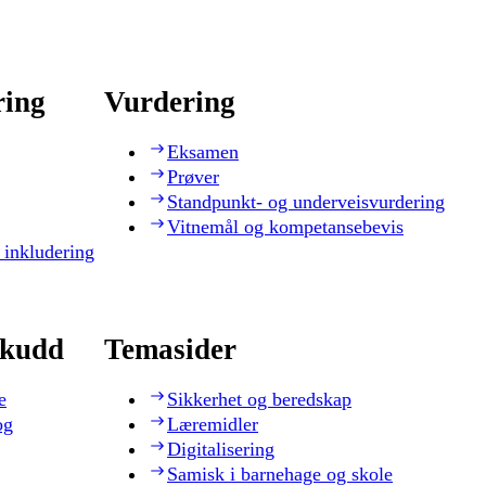
ring
Vurdering
Eksamen
Prøver
Standpunkt- og underveisvurdering
Vitnemål og kompetansebevis
 inkludering
skudd
Temasider
e
Sikkerhet og beredskap
og
Læremidler
Digitalisering
Samisk i barnehage og skole