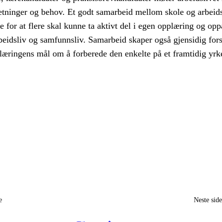
setninger og behov. Et godt samarbeid mellom skole og arbeids
 for at flere skal kunne ta aktivt del i egen opplæring og opp
arbeidsliv og samfunnsliv. Samarbeid skaper også gjensidig fors
æringens mål om å forberede den enkelte på et framtidig yrke
e
Neste sid