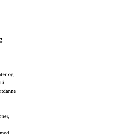
g
ater og
få
 utdanne
oner,
t med