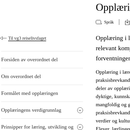
Opplærin
Språk
Opplæring i l
Til vg3 reiselivsfaget
relevant kom
forventningen
Forsiden av overordnet del
Opplæring i lære
Om overordnet del
praksisbrevkandi
deler av opplær
Formålet med opplæringen
dyktige, kunnska
mangfoldig og gi
Opplæringens verdigrunnlag
praksisbrevkandi
verdier og kultu
Prinsipper for læring, utvikling og
Elever, lærlinge