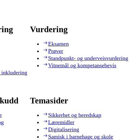
ring
Vurdering
Eksamen
Prøver
Standpunkt- og underveisvurdering
Vitnemål og kompetansebevis
 inkludering
skudd
Temasider
e
Sikkerhet og beredskap
og
Læremidler
Digitalisering
Samisk i barnehage og skole