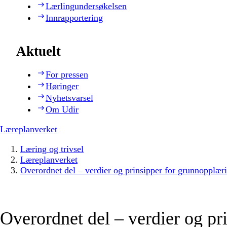
Lærlingundersøkelsen
Innrapportering
Aktuelt
For pressen
Høringer
Nyhetsvarsel
Om Udir
Læreplanverket
Læring og trivsel
Læreplanverket
Overordnet del – verdier og prinsipper for grunnopplær
Overordnet del – verdier og pr