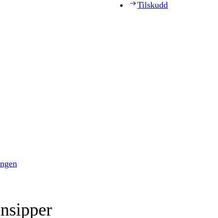
Tilskudd
ingen
insipper