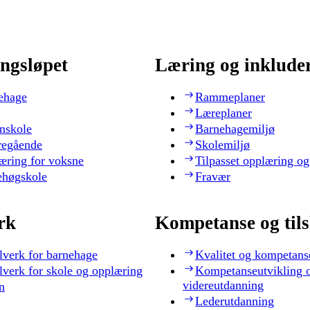
ngsløpet
Læring og inklude
ehage
Rammeplaner
Læreplaner
nskole
Barnehagemiljø
regående
Skolemiljø
æring for voksne
Tilpasset opplæring og
ehøgskole
Fravær
rk
Kompetanse og til
lverk for barnehage
Kvalitet og kompetans
lverk for skole og opplæring
Kompetanseutvikling 
videreutdanning
n
Lederutdanning