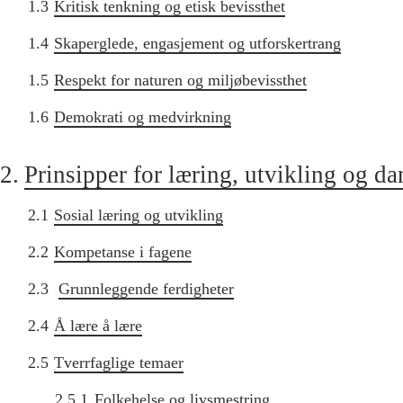
1.3
Kritisk tenkning og etisk bevissthet
1.4
Skaperglede, engasjement og utforskertrang
1.5
Respekt for naturen og miljøbevissthet
1.6
Demokrati og medvirkning
2.
Prinsipper for læring, utvikling og d
2.1
Sosial læring og utvikling
2.2
Kompetanse i fagene
2.3
Grunnleggende ferdigheter
2.4
Å lære å lære
2.5
Tverrfaglige temaer
2.5.1
Folkehelse og livsmestring