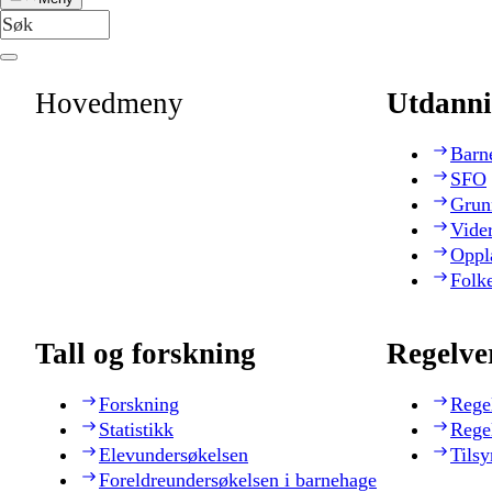
Hovedmeny
Utdanni
Barn
SFO
Grun
Vide
Oppl
Folk
Tall og forskning
Regelve
Forskning
Rege
Statistikk
Rege
Elevundersøkelsen
Tilsy
Foreldreundersøkelsen i barnehage