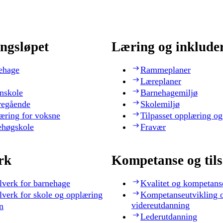
ngsløpet
Læring og inklude
ehage
Rammeplaner
Læreplaner
nskole
Barnehagemiljø
regående
Skolemiljø
æring for voksne
Tilpasset opplæring og
ehøgskole
Fravær
rk
Kompetanse og til
lverk for barnehage
Kvalitet og kompetans
lverk for skole og opplæring
Kompetanseutvikling 
videreutdanning
n
Lederutdanning