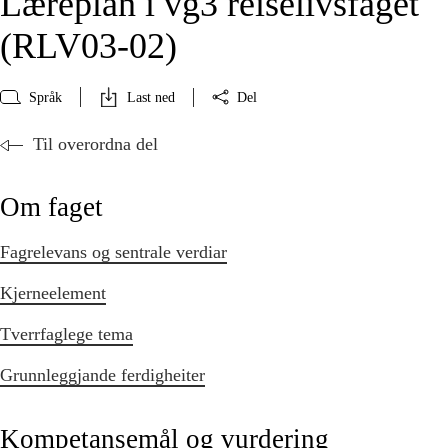
Læreplan i vg3 reiselivsfaget
(RLV03‑02)
Språk
Last ned
Del
Til overordna del
Om faget
Fagrelevans og sentrale verdiar
Kjerneelement
Tverrfaglege tema
Grunnleggjande ferdigheiter
Kompetansemål og vurdering