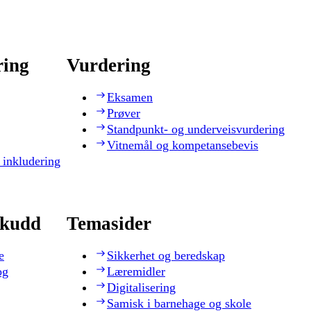
ring
Vurdering
Eksamen
Prøver
Standpunkt- og underveisvurdering
Vitnemål og kompetansebevis
 inkludering
skudd
Temasider
e
Sikkerhet og beredskap
og
Læremidler
Digitalisering
Samisk i barnehage og skole