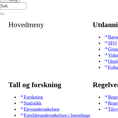
Hovedmeny
Utdanni
Barn
SFO
Grun
Vide
Oppl
Folk
Tall og forskning
Regelve
Forskning
Rege
Statistikk
Rege
Elevundersøkelsen
Tilsy
Foreldreundersøkelsen i barnehage