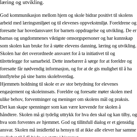
læring og utvikling.
God kommunikasjon mellom hjem og skole bidrar positivt til skolens
arbeid med læringsmiljøet og til elevenes oppvekstmiljø. Foreldrene og
foresatte har hovedansvaret for barnets oppdragelse og utvikling. De er
barnas og ungdommenes viktigste omsorgspersoner og har kunnskap
som skolen kan bruke for å støtte elevens danning, læring og utvikling.
Skolen har det overordnede ansvaret for å ta initiativet til og
tilrettelegge for samarbeid. Dette innebærer å sørge for at foreldre og
3.
Prinsipper for skolens praksis
foresatte får nødvendig informasjon, og for at de gis mulighet til å ha
3.1
Et inkluderende læringsmiljø
innflytelse på sine barns skolehverdag.
Hjemmets holdning til skole er av stor betydning for elevenes
3.2
Undervisning og tilpasset opplæring
engasjement og skoleinnsats. Foreldre og foresatte møter skolen med
3.3
Samarbeid mellom hjem og skole
ulike behov, forventninger og meninger om skolens mål og praksis.
Det kan skape spenninger som kan være krevende for skolen å
3.4
Opplæring i lærebedrift og arbeidsliv
håndtere. Skolen må gi tydelig uttrykk for hva den skal og kan tilby, og
3.5
Profesjonsfellesskap og skoleutvikling
hva som forventes av hjemmet. God og tillitsfull dialog er et gjensidig
ansvar. Skolen må imidlertid ta hensyn til at ikke alle elever har samme