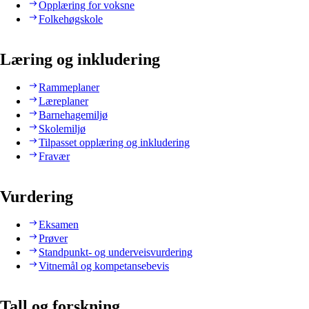
Opplæring for voksne
Folkehøgskole
Læring og inkludering
Rammeplaner
Læreplaner
Barnehagemiljø
Skolemiljø
Tilpasset opplæring og inkludering
Fravær
Vurdering
Eksamen
Prøver
Standpunkt- og underveisvurdering
Vitnemål og kompetansebevis
Tall og forskning