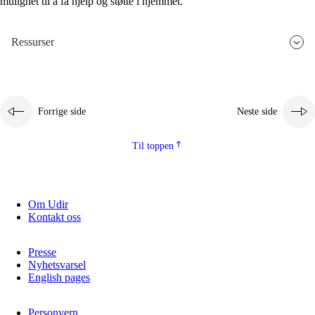
mulighet til å få hjelp og støtte i hjemmet.
Ressurser
Forrige side
Neste side
Til toppen
Om Udir
Kontakt oss
Presse
Nyhetsvarsel
English pages
Personvern