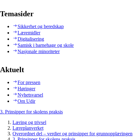
Temasider
Sikkerhet og beredskap
Læremidler
Digitalisering
Samisk i barnehage og skole
Nasjonale minoriteter
Aktuelt
For pressen
Høringer
Nyhetsvarsel
Om Udir
3. Prinsipper for skolens praksis
Læring og trivsel
Læreplanverket
Overordnet del – verdier og prinsipper for grunnopplæringen
3. Prinsipper for skolens praksis