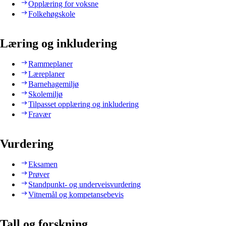
Opplæring for voksne
Folkehøgskole
Læring og inkludering
Rammeplaner
Læreplaner
Barnehagemiljø
Skolemiljø
Tilpasset opplæring og inkludering
Fravær
Vurdering
Eksamen
Prøver
Standpunkt- og underveisvurdering
Vitnemål og kompetansebevis
Tall og forskning