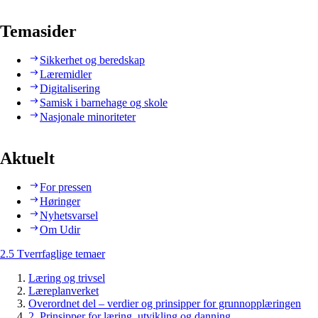
Temasider
Sikkerhet og beredskap
Læremidler
Digitalisering
Samisk i barnehage og skole
Nasjonale minoriteter
Aktuelt
For pressen
Høringer
Nyhetsvarsel
Om Udir
2.5 Tverrfaglige temaer
Læring og trivsel
Læreplanverket
Overordnet del – verdier og prinsipper for grunnopplæringen
2. Prinsipper for læring, utvikling og danning