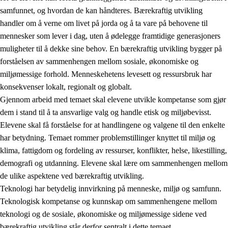
samfunnet, og hvordan de kan håndteres. Bærekraftig utvikling
handler om å verne om livet på jorda og å ta vare på behovene til
mennesker som lever i dag, uten å ødelegge framtidige generasjoners
muligheter til å dekke sine behov. En bærekraftig utvikling bygger på
forståelsen av sammenhengen mellom sosiale, økonomiske og
miljømessige forhold. Menneskehetens levesett og ressursbruk har
2.
Prinsipper for læring, utvikling og danning
konsekvenser lokalt, regionalt og globalt.
Gjennom arbeid med temaet skal elevene utvikle kompetanse som gjør
2.1
Sosial læring og utvikling
dem i stand til å ta ansvarlige valg og handle etisk og miljøbevisst.
2.2
Kompetanse i fagene
Elevene skal få forståelse for at handlingene og valgene til den enkelte
har betydning. Temaet rommer problemstillinger knyttet til miljø og
2.3
Grunnleggende ferdigheter
klima, fattigdom og fordeling av ressurser, konflikter, helse, likestilling,
2.4
Å lære å lære
demografi og utdanning. Elevene skal lære om sammenhengen mellom
de ulike aspektene ved bærekraftig utvikling.
Tverrfaglige temaer
Teknologi har betydelig innvirkning på menneske, miljø og samfunn.
2.5
Tverrfaglige temaer
Teknologisk kompetanse og kunnskap om sammenhengene mellom
teknologi og de sosiale, økonomiske og miljømessige sidene ved
2.5.1
Folkehelse og livsmestring
bærekraftig utvikling står derfor sentralt i dette temaet.