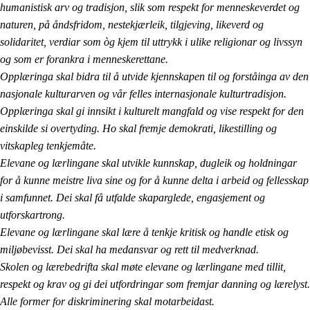
humanistisk arv og tradisjon, slik som respekt for menneskeverdet og
naturen, på åndsfridom, nestekjærleik, tilgjeving, likeverd og
solidaritet, verdiar som òg kjem til uttrykk i ulike religionar og livssyn
og som er forankra i menneskerettane.
Opplæringa skal bidra til å utvide kjennskapen til og forståinga av den
nasjonale kulturarven og vår felles internasjonale kulturtradisjon.
Opplæringa skal gi innsikt i kulturelt mangfald og vise respekt for den
einskilde si overtyding. Ho skal fremje demokrati, likestilling og
vitskapleg tenkjemåte.
Elevane og lærlingane skal utvikle kunnskap, dugleik og holdningar
for å kunne meistre liva sine og for å kunne delta i arbeid og fellesskap
i samfunnet. Dei skal få utfalde skaparglede, engasjement og
utforskartrong.
Elevane og lærlingane skal lære å tenkje kritisk og handle etisk og
miljøbevisst. Dei skal ha medansvar og rett til medverknad.
Skolen og lærebedrifta skal møte elevane og lærlingane med tillit,
respekt og krav og gi dei utfordringar som fremjar danning og lærelyst.
Alle former for diskriminering skal motarbeidast.