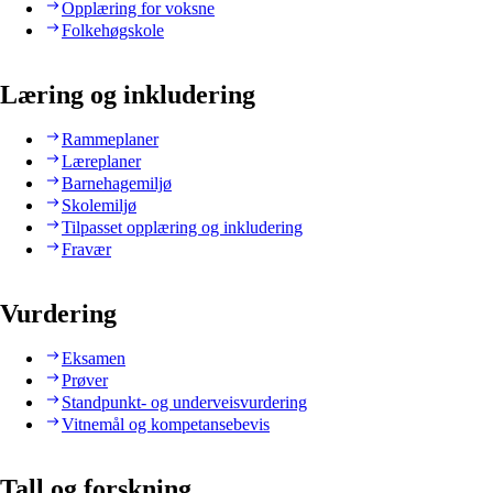
Opplæring for voksne
Folkehøgskole
Læring og inkludering
Rammeplaner
Læreplaner
Barnehagemiljø
Skolemiljø
Tilpasset opplæring og inkludering
Fravær
Vurdering
Eksamen
Prøver
Standpunkt- og underveisvurdering
Vitnemål og kompetansebevis
Tall og forskning