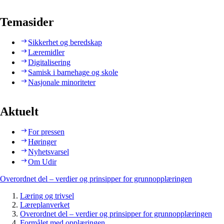
Temasider
Sikkerhet og beredskap
Læremidler
Digitalisering
Samisk i barnehage og skole
Nasjonale minoriteter
Aktuelt
For pressen
Høringer
Nyhetsvarsel
Om Udir
Overordnet del – verdier og prinsipper for grunnopplæringen
Læring og trivsel
Læreplanverket
Overordnet del – verdier og prinsipper for grunnopplæringen
Formålet med opplæringen