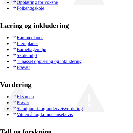
Opplæring for voksne
Folkehøgskole
Læring og inkludering
Rammeplaner
Læreplaner
Barnehagemiljø
Skolemiljø
Tilpasset opplæring og inkludering
Fravær
Vurdering
Eksamen
Prøver
Standpunkt- og underveisvurdering
Vitnemål og kompetansebevis
Tall og forskning