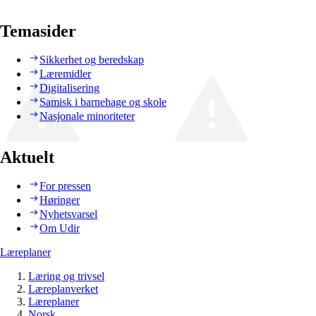
Temasider
Sikkerhet og beredskap
Læremidler
Digitalisering
Samisk i barnehage og skole
Nasjonale minoriteter
Aktuelt
For pressen
Høringer
Nyhetsvarsel
Om Udir
Læreplaner
Læring og trivsel
Læreplanverket
Læreplaner
Norsk