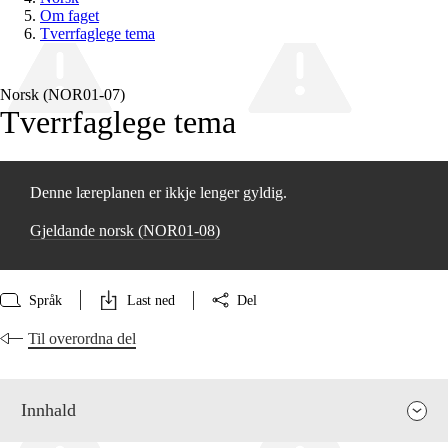
Om faget
Tverrfaglege tema
Norsk (NOR01‑07)
Tverrfaglege tema
Denne læreplanen er ikkje lenger gyldig.
Gjeldande norsk (NOR01‑08)
Språk
Last ned
Del
Til overordna del
Innhald