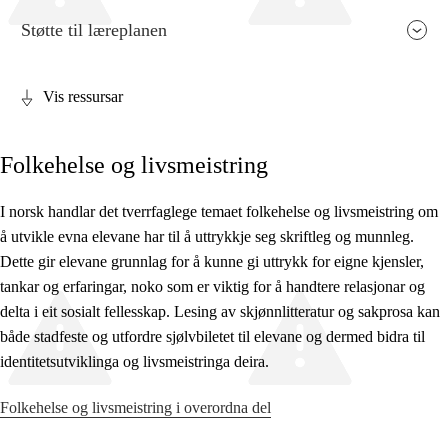
Støtte til læreplanen
Vis ressursar
Fagrelevans og sentrale verdiar
Folkehelse og livsmeistring
Kjerneelement
Tverrfaglege tema
I norsk handlar det tverrfaglege temaet folkehelse og livsmeistring om
å utvikle evna elevane har til å uttrykkje seg skriftleg og munnleg.
Grunnleggjande ferdigheiter
Dette gir elevane grunnlag for å kunne gi uttrykk for eigne kjensler,
tankar og erfaringar, noko som er viktig for å handtere relasjonar og
delta i eit sosialt fellesskap. Lesing av skjønnlitteratur og sakprosa kan
både stadfeste og utfordre sjølvbiletet til elevane og dermed bidra til
identitetsutviklinga og livsmeistringa deira.
Folkehelse og livsmeistring i overordna del