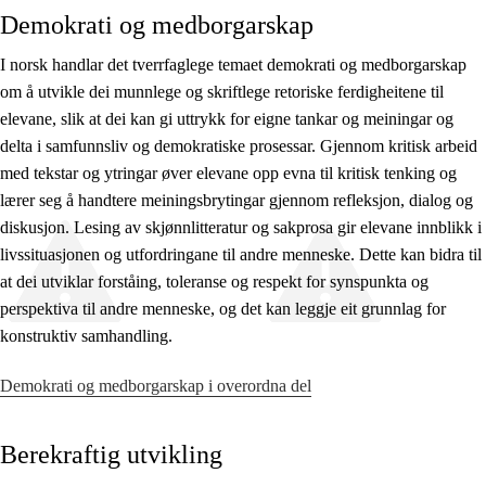
Demokrati og medborgarskap
I norsk handlar det tverrfaglege temaet demokrati og medborgarskap
om å utvikle dei munnlege og skriftlege retoriske ferdigheitene til
elevane, slik at dei kan gi uttrykk for eigne tankar og meiningar og
delta i samfunnsliv og demokratiske prosessar. Gjennom kritisk arbeid
med tekstar og ytringar øver elevane opp evna til kritisk tenking og
lærer seg å handtere meiningsbrytingar gjennom refleksjon, dialog og
diskusjon. Lesing av skjønnlitteratur og sakprosa gir elevane innblikk i
livssituasjonen og utfordringane til andre menneske. Dette kan bidra til
at dei utviklar forståing, toleranse og respekt for synspunkta og
perspektiva til andre menneske, og det kan leggje eit grunnlag for
konstruktiv samhandling.
Demokrati og medborgarskap i overordna del
Berekraftig utvikling