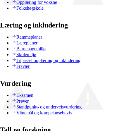
Opplæring for voksne
Folkehøgskole
Læring og inkludering
Rammeplaner
Læreplaner
Barnehagemiljø
Skolemiljø
Tilpasset opplæring og inkludering
Fravær
Vurdering
Eksamen
Prøver
Standpunkt- og underveisvurdering
Vitnemål og kompetansebevis
Tall og forskning