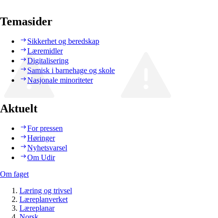
Temasider
Sikkerhet og beredskap
Læremidler
Digitalisering
Samisk i barnehage og skole
Nasjonale minoriteter
Aktuelt
For pressen
Høringer
Nyhetsvarsel
Om Udir
Om faget
Læring og trivsel
Læreplanverket
Læreplanar
Norsk