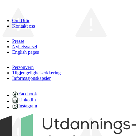
Om Udir
Kontakt oss
Presse
Nyhetsvarsel
English pages
Personvern
Tilgjengelighetserklæring
Informasjonskapsler
Facebook
LinkedIn
Instagram