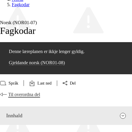
Fagkodar
Norsk (NOR01‑07)
Fagkodar
Denne læreplanen er ikkje lenger gyldig.
Gjeldande norsk (NOR01‑08)
Språk
Last ned
Del
Til overordna del
Innhald