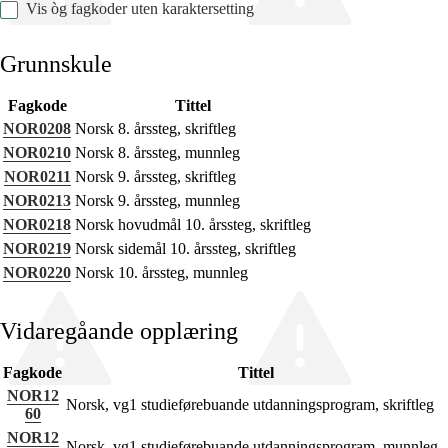
Vis òg fagkoder uten karaktersetting
Grunnskule
Fagkode
Tittel
Fagrelevans og sentrale verdiar
NOR0208
Norsk 8. årssteg, skriftleg
Kjerneelement
NOR0210
Norsk 8. årssteg, munnleg
NOR0211
Norsk 9. årssteg, skriftleg
Tverrfaglege tema
NOR0213
Norsk 9. årssteg, munnleg
Grunnleggjande ferdigheiter
NOR0218
Norsk hovudmål 10. årssteg, skriftleg
NOR0219
Norsk sidemål 10. årssteg, skriftleg
NOR0220
Norsk 10. årssteg, munnleg
Vidaregåande opplæring
Fagkode
Tittel
NOR12
Norsk, vg1 studieførebuande utdanningsprogram, skriftleg
60
NOR12
Norsk, vg1 studieførebuande utdanningsprogram, munnleg