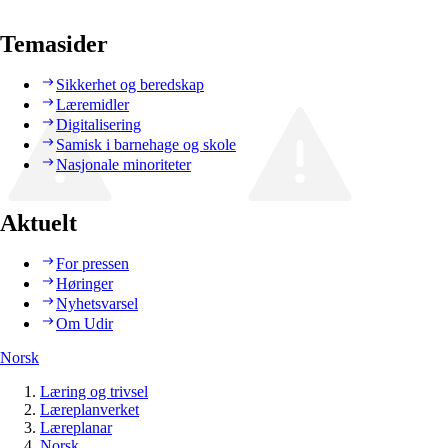
Temasider
Sikkerhet og beredskap
Læremidler
Digitalisering
Samisk i barnehage og skole
Nasjonale minoriteter
Aktuelt
For pressen
Høringer
Nyhetsvarsel
Om Udir
Norsk
Læring og trivsel
Læreplanverket
Læreplanar
Norsk