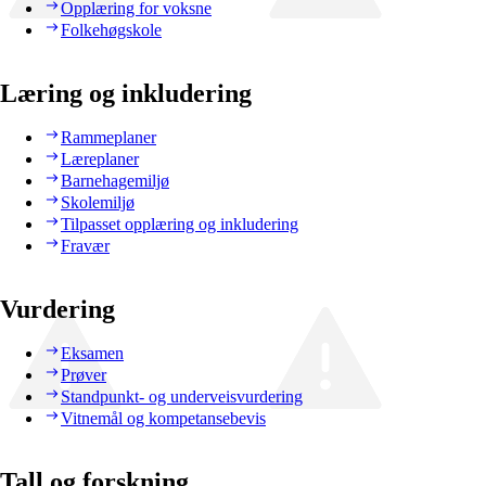
Opplæring for voksne
Folkehøgskole
Læring og inkludering
Rammeplaner
Læreplaner
Barnehagemiljø
Skolemiljø
Tilpasset opplæring og inkludering
Fravær
Vurdering
Eksamen
Prøver
Standpunkt- og underveisvurdering
Vitnemål og kompetansebevis
Tall og forskning