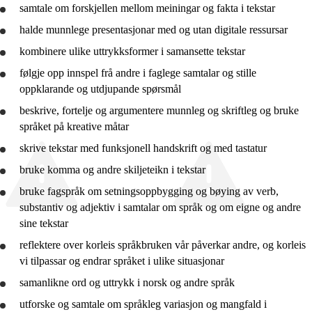
samtale om forskjellen mellom meiningar og fakta i tekstar
10. trinn
halde munnlege presentasjonar med og utan digitale ressursar
Vg2 yrkesfag
kombinere ulike uttrykksformer i samansette tekstar
Vg1 studieførebuande
følgje opp innspel frå andre i faglege samtalar og stille
oppklarande og utdjupande spørsmål
Vg2 studieførebuande
beskrive
, fortelje og argumentere munnleg og skriftleg og
bruke
Vg3 studieførebuande
språket på kreative måtar
Vg3 påbygg
skrive tekstar med funksjonell handskrift og med tastatur
bruke
komma og andre skiljeteikn i tekstar
bruke
fagspråk om setningsoppbygging og bøying av verb,
substantiv og adjektiv i samtalar om språk og om eigne og andre
sine tekstar
reflektere
over korleis språkbruken vår påverkar andre, og korleis
vi tilpassar og endrar språket i ulike situasjonar
samanlikne
ord og uttrykk i norsk og andre språk
utforske
og samtale om språkleg variasjon og mangfald i