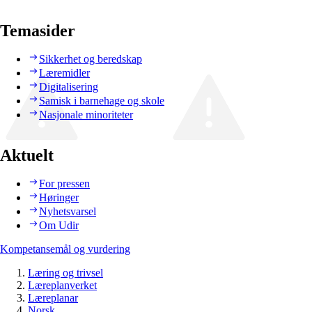
Temasider
Sikkerhet og beredskap
Læremidler
Digitalisering
Samisk i barnehage og skole
Nasjonale minoriteter
Aktuelt
For pressen
Høringer
Nyhetsvarsel
Om Udir
Kompetansemål og vurdering
Læring og trivsel
Læreplanverket
Læreplanar
Norsk