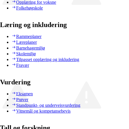
Opplæring for voksne
Folkehøgskole
Læring og inkludering
Rammeplaner
Læreplaner
Barnehagemiljø
Skolemiljø
Tilpasset opplæring og inkludering
Fravær
Vurdering
Eksamen
Prøver
Standpunkt- og underveisvurdering
Vitnemål og kompetansebevis
Tall og forskning