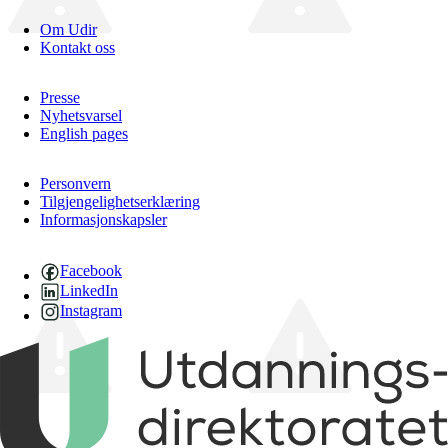
Om Udir
Kontakt oss
Presse
Nyhetsvarsel
English pages
Personvern
Tilgjengelighetserklæring
Informasjonskapsler
Facebook
LinkedIn
Instagram