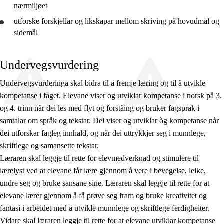
nærmiljøet
utforske
forskjellar og likskapar mellom skriving på hovudmål og
sidemål
Undervegsvurdering
Undervegsvurderinga skal bidra til å fremje læring og til å utvikle
kompetanse i faget. Elevane viser og utviklar kompetanse i norsk på 3.
og 4. trinn når dei les med flyt og forståing og bruker fagspråk i
samtalar om språk og tekstar. Dei viser og utviklar òg kompetanse når
dei utforskar fagleg innhald, og når dei uttrykkjer seg i munnlege,
skriftlege og samansette tekstar.
Læraren skal leggje til rette for elevmedverknad og stimulere til
lærelyst ved at elevane får lære gjennom å vere i bevegelse, leike,
undre seg og bruke sansane sine. Læraren skal leggje til rette for at
elevane lærer gjennom å få prøve seg fram og bruke kreativitet og
fantasi i arbeidet med å utvikle munnlege og skriftlege ferdigheiter.
Vidare skal læraren leggje til rette for at elevane utviklar kompetanse