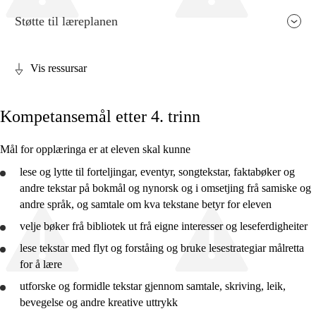
Støtte til læreplanen
Vis ressursar
Fagrelevans og sentrale verdiar
Kompetansemål etter 4. trinn
Kjerneelement
Tverrfaglege tema
Mål for opplæringa er at eleven skal kunne
Grunnleggjande ferdigheiter
lese og lytte til forteljingar, eventyr, songtekstar, faktabøker og
andre tekstar på bokmål og nynorsk og i omsetjing frå samiske og
andre språk, og samtale om kva tekstane betyr for eleven
velje bøker frå bibliotek ut frå eigne interesser og leseferdigheiter
lese tekstar med flyt og forståing og
bruke
lesestrategiar målretta
2. trinn
for å lære
4. trinn
utforske
og formidle tekstar gjennom samtale, skriving, leik,
bevegelse og andre kreative uttrykk
7. trinn