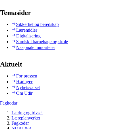
Temasider
Sikkerhet og beredskap
Læremidler
Digitalisering
Samisk i barnehage og skole
Nasjonale minoriteter
Aktuelt
For pressen
Høringer
Nyhetsvarsel
Om Udir
Fagkodar
Læring og trivsel
Læreplanverket
Fagkodar
NOR1288