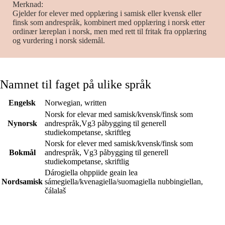
Merknad
Gjelder for elever med opplæring i samisk eller kvensk eller
finsk som andrespråk, kombinert med opplæring i norsk etter
ordinær læreplan i norsk, men med rett til fritak fra opplæring
og vurdering i norsk sidemål.
Namnet til faget på ulike språk
Engelsk
Norwegian, written
Norsk for elevar med samisk/kvensk/finsk som
Nynorsk
andrespråk,Vg3 påbygging til generell
studiekompetanse, skriftleg
Norsk for elever med samisk/kvensk/finsk som
Bokmål
andrespråk, Vg3 påbygging til generell
studiekompetanse, skriftlig
Dárogiella ohppiide geain lea
Nordsamisk
sámegiella/kvenagiella/suomagiella nubbingiellan,
čálalaš