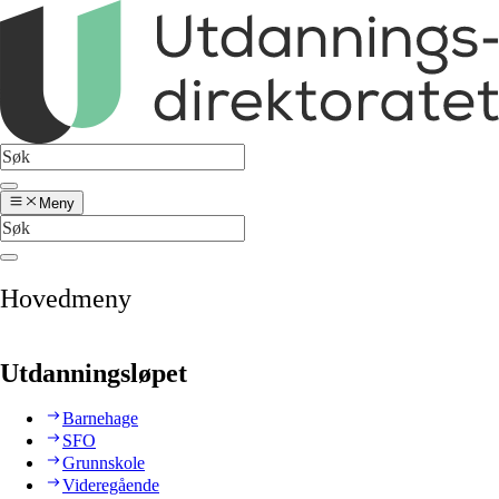
Meny
Hovedmeny
Utdanningsløpet
Barnehage
SFO
Grunnskole
Videregående