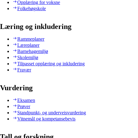
Opplæring for voksne
Folkehøgskole
Læring og inkludering
Rammeplaner
Læreplaner
Barnehagemiljø
Skolemiljø
Tilpasset opplæring og inkludering
Fravær
Vurdering
Eksamen
Prøver
Standpunkt- og underveisvurdering
Vitnemål og kompetansebevis
Tall og forskning