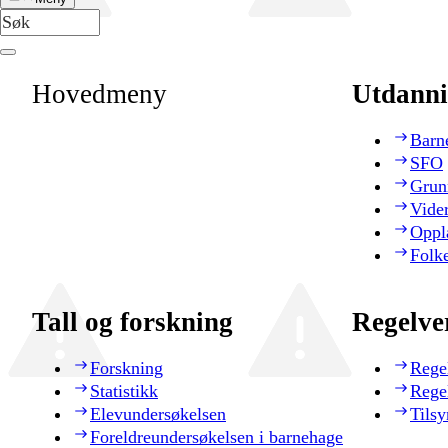
Hovedmeny
Utdanni
Barn
SFO
Grun
Vide
Oppl
Folk
Tall og forskning
Regelve
Forskning
Rege
Statistikk
Rege
Elevundersøkelsen
Tilsy
Foreldreundersøkelsen i barnehage