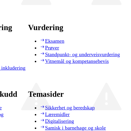
ring
Vurdering
Eksamen
Prøver
Standpunkt- og underveisvurdering
Vitnemål og kompetansebevis
 inkludering
skudd
Temasider
e
Sikkerhet og beredskap
og
Læremidler
Digitalisering
Samisk i barnehage og skole