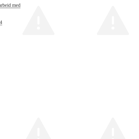
 arbeid med
24