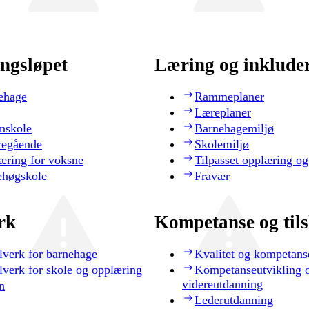
ngsløpet
Læring og inklude
ehage
Rammeplaner
Læreplaner
nskole
Barnehagemiljø
regående
Skolemiljø
æring for voksne
Tilpasset opplæring og
ehøgskole
Fravær
rk
Kompetanse og til
lverk for barnehage
Kvalitet og kompetans
lverk for skole og opplæring
Kompetanseutvikling 
videreutdanning
n
Lederutdanning